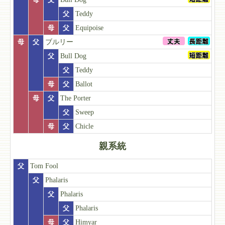
父
Teddy
母
父
Equipoise
母
父
ブルリー
父
Bull Dog
父
Teddy
母
父
Ballot
母
父
The Porter
父
Sweep
母
父
Chicle
親系統
父
Tom Fool
父
Phalaris
父
Phalaris
父
Phalaris
母
父
Himyar