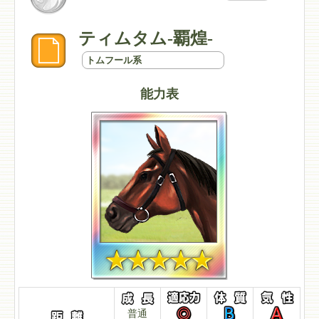
ティムタム-覇煌-
トムフール系
能力表
普通