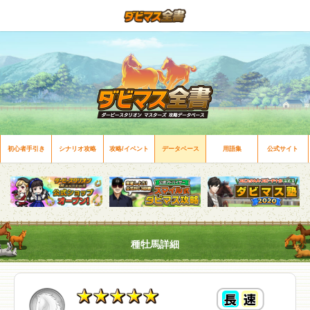
初心者手引き
シナリオ攻略
攻略/イベント
データベース
用語集
公式サイト
種牡馬詳細