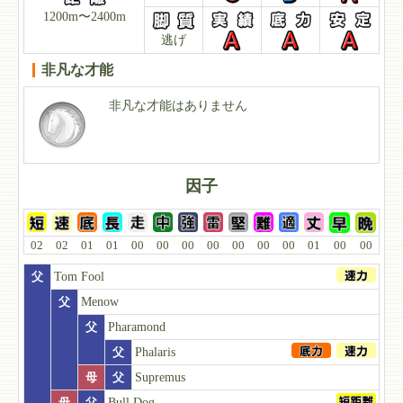
1200m〜2400m
逃げ
非凡な才能
非凡な才能はありません
因子
02
02
01
01
00
00
00
00
00
00
00
01
00
00
父
Tom Fool
父
Menow
父
Pharamond
父
Phalaris
母
父
Supremus
母
父
Bull Dog