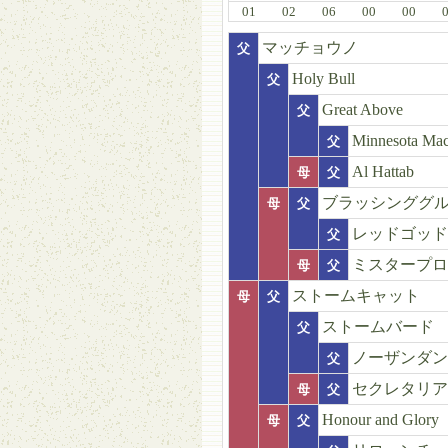
01
02
06
00
00
マッチョウノ
父
Holy Bull
父
Great Above
父
Minnesota Ma
父
Al Hattab
母
父
ブラッシンググ
母
父
レッドゴッド
父
ミスタープロ
母
父
ストームキャット
母
父
ストームバード
父
ノーザンダン
父
セクレタリア
母
父
Honour and Glory
母
父