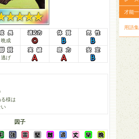
才能一
用語集
晩成
逃げ
中
ねる様は
ない
因子