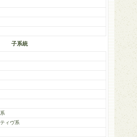
子系統
系
ティヴ系