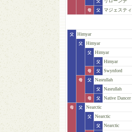
リローンチ
父
マジェスティ
母
父
Himyar
父
Himyar
父
Himyar
父
Himyar
父
Swynford
母
父
Nasrullah
母
父
Nasrullah
父
Native Dancer
母
父
Nearctic
母
父
Nearctic
父
Nearctic
父