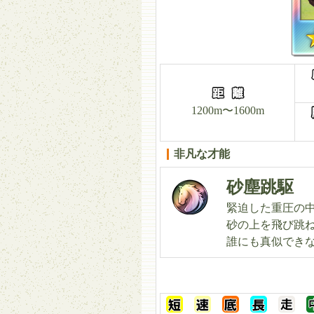
1200m〜1600m
非凡な才能
砂塵跳駆
緊迫した重圧の
砂の上を飛び跳
誰にも真似でき