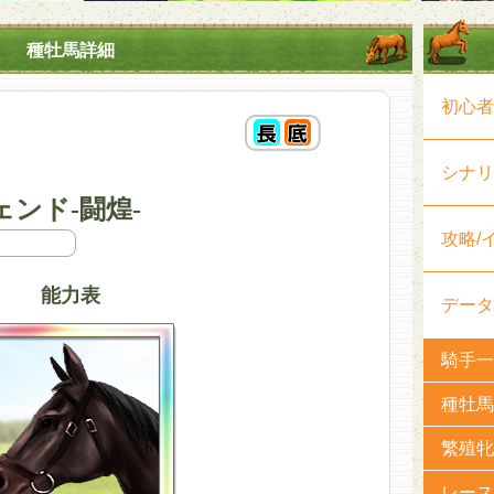
種牡馬詳細
初心者
シナリ
ンド-闘煌-
攻略/
能力表
データ
騎手一
種牡馬
繁殖牝
レース