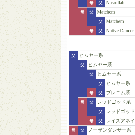
Nasrullah
母
父
Matchem
母
父
Matchem
父
Native Dancer
母
父
ヒムヤー系
父
ヒムヤー系
父
ヒムヤー系
父
ヒムヤー系
父
ブレニム系
母
父
レッドゴッド系
母
父
レッドゴッド
父
レイズアネイ
母
父
ノーザンダンサー系
母
父