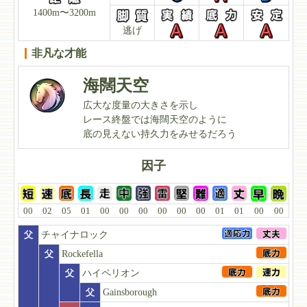
1400m〜3200m
逃げ
非凡な才能
海闊天空
広大な度量の大きさを示し
レース終盤では海闊天空のように
底の見えない持久力をみせるだろう
因子
00
02
05
01
00
00
00
00
00
00
01
01
00
00
父
チャイナロック
父
Rockefella
父
ハイペリオン
父
Gainsborough