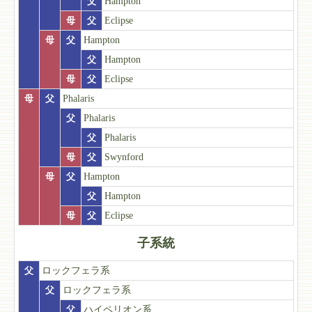
父
Hampton
母
父
Eclipse
母
父
Hampton
父
Hampton
母
父
Eclipse
母
父
Phalaris
父
Phalaris
父
Phalaris
母
父
Swynford
母
父
Hampton
父
Hampton
母
父
Eclipse
子系統
父
ロックフェラ系
父
ロックフェラ系
父
ハイペリオン系