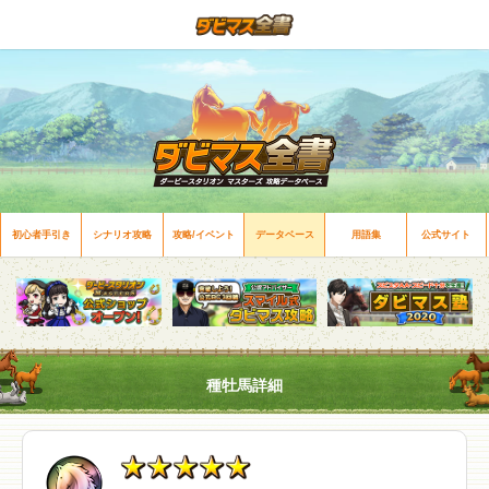
初心者手引き
シナリオ攻略
攻略/イベント
データベース
用語集
公式サイト
種牡馬詳細