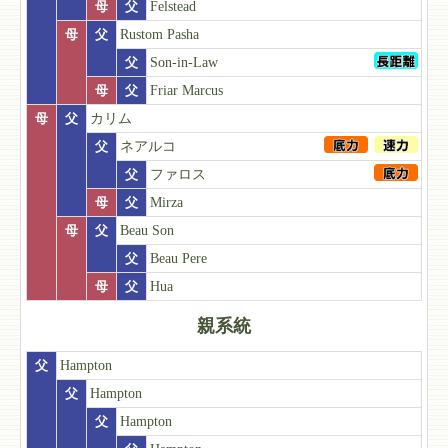
母
父
Felstead
母
父
Rustom Pasha
父
Son-in-Law
母
父
Friar Marcus
母
父
カリム
父
ネアルコ
父
ファロス
母
父
Mirza
母
父
Beau Son
父
Beau Pere
母
父
Hua
親系統
父
Hampton
父
Hampton
父
Hampton