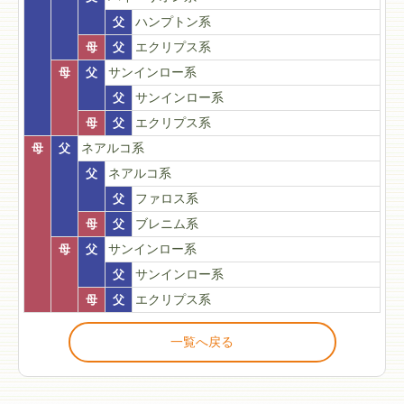
父
ハンプトン系
母
父
エクリプス系
母
父
サンインロー系
父
サンインロー系
母
父
エクリプス系
母
父
ネアルコ系
父
ネアルコ系
父
ファロス系
母
父
ブレニム系
母
父
サンインロー系
父
サンインロー系
母
父
エクリプス系
一覧へ戻る