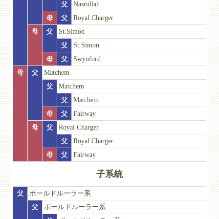
父
Nasrullah
母
父
Royal Charger
母
父
St.Simon
父
St.Simon
母
父
Swynford
母
父
Matchem
父
Matchem
父
Matchem
母
父
Fairway
母
父
Royal Charger
父
Royal Charger
母
父
Fairway
子系統
父
ボールドルーラー系
父
ボールドルーラー系