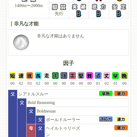
1400m〜2000m
先行
非凡な才能
非凡な才能はありません
因子
00
02
03
02
00
00
00
00
00
00
01
02
01
00
父
シアトルスルー
父
Bold Reasoning
父
Boldnesian
父
ボールドルーラー
母
父
ヘイルトゥリーズ
ン