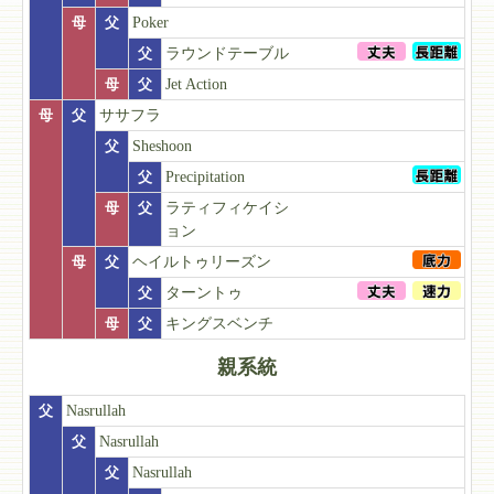
母
父
Poker
父
ラウンドテーブル
母
父
Jet Action
母
父
ササフラ
父
Sheshoon
父
Precipitation
母
父
ラティフィケイシ
ョン
母
父
ヘイルトゥリーズン
父
ターントゥ
母
父
キングスベンチ
親系統
父
Nasrullah
父
Nasrullah
父
Nasrullah