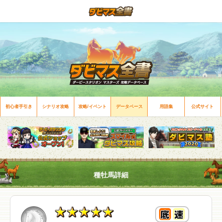
初心者手引き
シナリオ攻略
攻略/イベント
データベース
用語集
公式サイト
種牡馬詳細