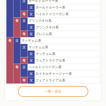
父
ボールドルーラー系
父
ボールドルーラー系
母
父
ヘイルトゥリーズン系
母
父
プリンスキロ系
父
プリンスキロ系
母
父
ブレニム系
母
父
マッチェム系
父
マッチェム系
父
マッチェム系
母
父
フェアトライアル系
母
父
ヘイルトゥリーズン系
父
ロイヤルチャージャー系
母
父
フェアトライアル系
一覧へ戻る