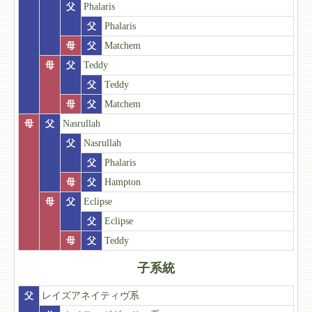
父
Phalaris
父
Phalaris
母
父
Matchem
母
父
Teddy
父
Teddy
母
父
Matchem
母
父
Nasrullah
父
Nasrullah
父
Phalaris
母
父
Hampton
母
父
Eclipse
父
Eclipse
母
父
Teddy
子系統
父
レイズアネイティヴ系