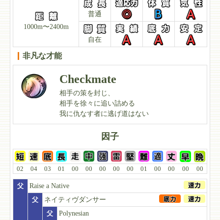
普通
1000m〜2400m
自在
非凡な才能
Checkmate
相手の策を封じ、
相手を徐々に追い詰める
我に仇なす者に逃げ道はない
因子
02
04
03
01
00
00
00
00
00
01
00
00
00
00
父
Raise a Native
父
ネイティヴダンサー
父
Polynesian