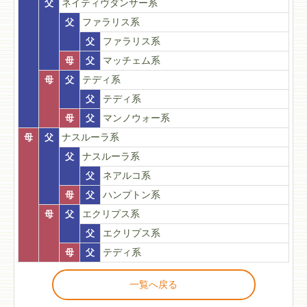
父
ネイティヴダンサー系
父
ファラリス系
父
ファラリス系
母
父
マッチェム系
母
父
テディ系
父
テディ系
母
父
マンノウォー系
母
父
ナスルーラ系
父
ナスルーラ系
父
ネアルコ系
母
父
ハンプトン系
母
父
エクリプス系
父
エクリプス系
母
父
テディ系
一覧へ戻る