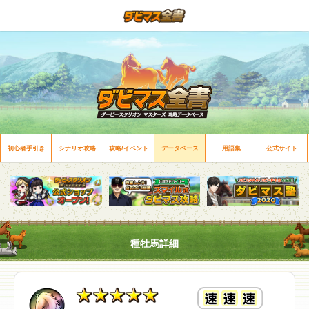
初心者手引き
シナリオ攻略
攻略/イベント
データベース
用語集
公式サイト
種牡馬詳細