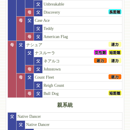
父
Unbreakable
母
父
Discovery
母
父
Case Ace
父
Teddy
母
父
American Flag
母
父
ナシュア
父
ナスルーラ
父
ネアルコ
母
父
Johnstown
母
父
Count Fleet
父
Reigh Count
母
父
Bull Dog
親系統
父
Native Dancer
父
Native Dancer