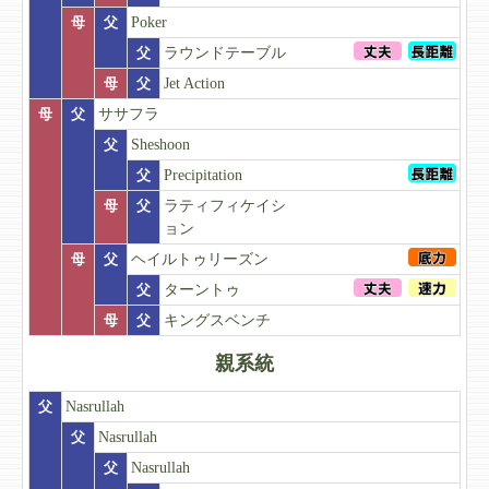
母
父
Poker
父
ラウンドテーブル
母
父
Jet Action
母
父
ササフラ
父
Sheshoon
父
Precipitation
母
父
ラティフィケイシ
ョン
母
父
ヘイルトゥリーズン
父
ターントゥ
母
父
キングスベンチ
親系統
父
Nasrullah
父
Nasrullah
父
Nasrullah