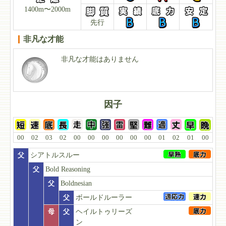
1400m〜2000m
先行
非凡な才能
非凡な才能はありません
因子
00
02
03
02
00
00
00
00
00
00
01
02
01
00
父
シアトルスルー
父
Bold Reasoning
父
Boldnesian
父
ボールドルーラー
母
父
ヘイルトゥリーズ
ン