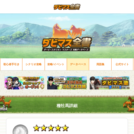
初心者手引き
シナリオ攻略
攻略/イベント
データベース
用語集
公式サイト
種牡馬詳細