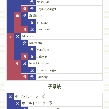
父
Nasrullah
母
父
Royal Charger
母
父
St.Simon
父
St.Simon
母
父
Swynford
母
父
Matchem
父
Matchem
父
Matchem
母
父
Fairway
母
父
Royal Charger
父
Royal Charger
母
父
Fairway
子系統
父
ボールドルーラー系
父
ボールドルーラー系