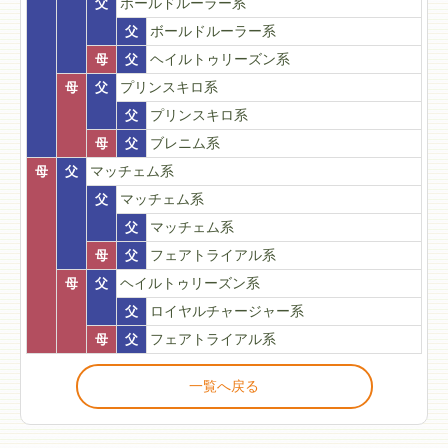
父
ボールドルーラー系
父
ボールドルーラー系
母
父
ヘイルトゥリーズン系
母
父
プリンスキロ系
父
プリンスキロ系
母
父
ブレニム系
母
父
マッチェム系
父
マッチェム系
父
マッチェム系
母
父
フェアトライアル系
母
父
ヘイルトゥリーズン系
父
ロイヤルチャージャー系
母
父
フェアトライアル系
一覧へ戻る