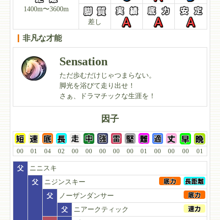
1400m〜3600m
差し
非凡な才能
Sensation
ただ歩むだけじゃつまらない。
脚光を浴びて走り出せ！
さぁ、ドラマチックな生涯を！
因子
00
01
04
02
00
00
00
00
00
01
00
00
00
01
父
ニニスキ
父
ニジンスキー
父
ノーザンダンサー
父
ニアークティック