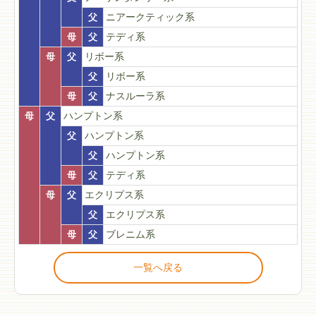
父
ニアークティック系
母
父
テディ系
母
父
リボー系
父
リボー系
母
父
ナスルーラ系
母
父
ハンプトン系
父
ハンプトン系
父
ハンプトン系
母
父
テディ系
母
父
エクリプス系
父
エクリプス系
母
父
ブレニム系
一覧へ戻る