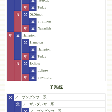
父
Nearctic
母
父
Teddy
母
父
St.Simon
父
St.Simon
母
父
Nasrullah
母
父
Hampton
父
Hampton
父
Hampton
母
父
Teddy
母
父
Eclipse
父
Eclipse
母
父
Swynford
子系統
父
ノーザンダンサー系
父
ノーザンダンサー系
父
ノーザンダンサー系