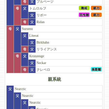
母
父
ブルページ
母
父
トムロルフ
父
リボー
母
父
Ridan
母
父
Surumu
父
Literat
父
Birkhahn
母
父
リライアンス
母
父
Kronzeuge
父
Neckar
母
父
クレペロ
親系統
父
Nearctic
父
Nearctic
父
Nearctic