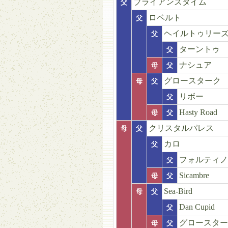
ブライアンズタイム
父
ロベルト
父
ヘイルトゥリー
父
ターントゥ
父
ナシュア
母
父
グロースターク
母
父
リボー
父
Hasty Road
母
父
クリスタルパレス
母
父
カロ
父
フォルティノ
父
Sicambre
母
父
Sea-Bird
母
父
Dan Cupid
父
グロースター
母
父