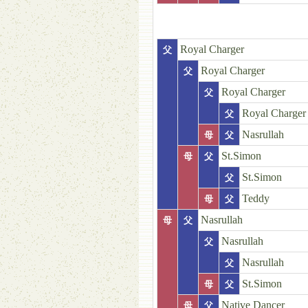
Royal Charger
父
Royal Charger
父
Royal Charger
父
Royal Charger
父
Nasrullah
母
父
St.Simon
母
父
St.Simon
父
Teddy
母
父
Nasrullah
母
父
Nasrullah
父
Nasrullah
父
St.Simon
母
父
Native Dancer
母
父