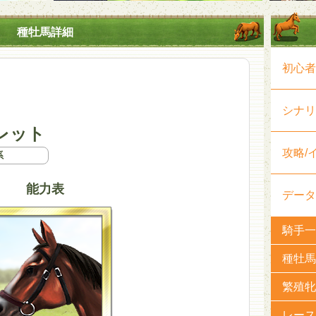
種牡馬詳細
初心者
シナリ
レット
攻略/
系
能力表
データ
騎手一
種牡馬
繁殖牝
レース