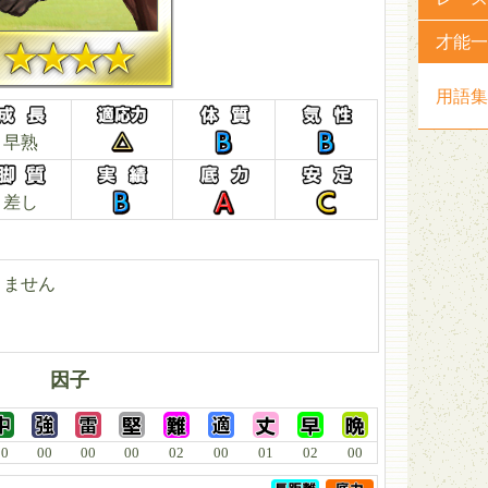
才能一
用語集
早熟
差し
りません
因子
00
00
00
00
02
00
01
02
00