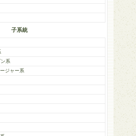
子系統
系
ズン系
ージャー系