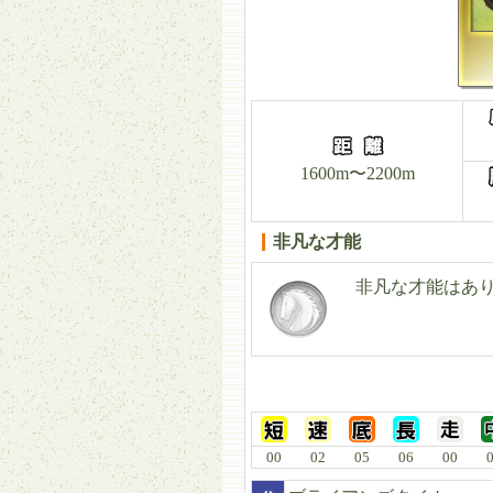
1600m〜2200m
非凡な才能
非凡な才能はあ
00
02
05
06
00