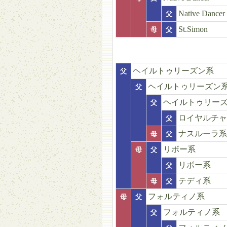
Native Dancer
父
St.Simon
母
父
ヘイルトゥリーズン系
父
ヘイルトゥリーズン
父
ヘイルトゥリー
父
ロイヤルチャ
父
ナスルーラ系
母
父
リボー系
母
父
リボー系
父
テディ系
母
父
フォルティノ系
母
父
フォルティノ系
父