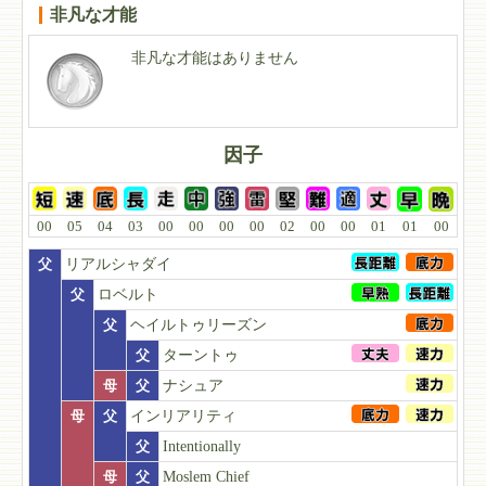
非凡な才能
非凡な才能はありません
因子
00
05
04
03
00
00
00
00
02
00
00
01
01
00
父
リアルシャダイ
父
ロベルト
父
ヘイルトゥリーズン
父
ターントゥ
母
父
ナシュア
母
父
インリアリティ
父
Intentionally
母
父
Moslem Chief