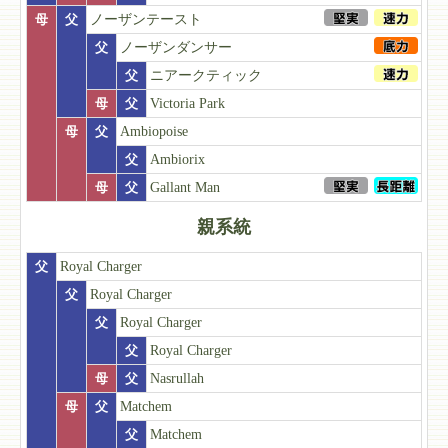
母
父
ノーザンテースト
父
ノーザンダンサー
父
ニアークティック
母
父
Victoria Park
母
父
Ambiopoise
父
Ambiorix
母
父
Gallant Man
親系統
父
Royal Charger
父
Royal Charger
父
Royal Charger
父
Royal Charger
母
父
Nasrullah
母
父
Matchem
父
Matchem