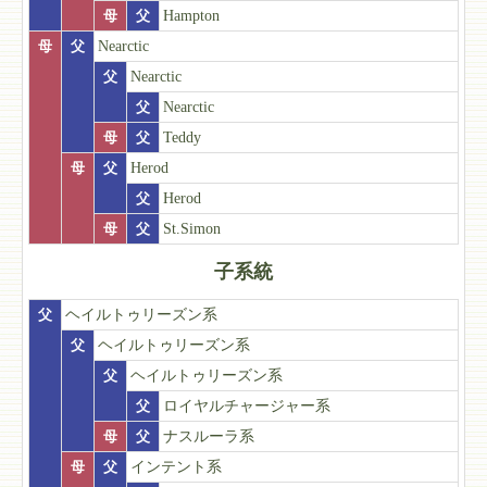
母
父
Hampton
母
父
Nearctic
父
Nearctic
父
Nearctic
母
父
Teddy
母
父
Herod
父
Herod
母
父
St.Simon
子系統
父
ヘイルトゥリーズン系
父
ヘイルトゥリーズン系
父
ヘイルトゥリーズン系
父
ロイヤルチャージャー系
母
父
ナスルーラ系
母
父
インテント系