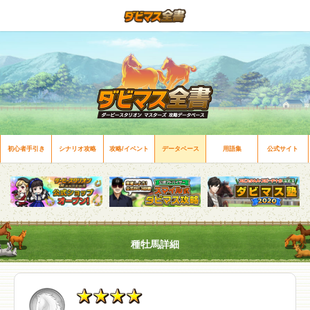
初心者手引き
シナリオ攻略
攻略/イベント
データベース
用語集
公式サイト
種牡馬詳細