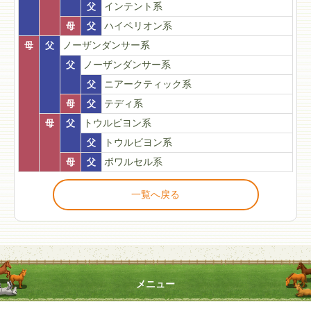
父
インテント系
母
父
ハイペリオン系
母
父
ノーザンダンサー系
父
ノーザンダンサー系
父
ニアークティック系
母
父
テディ系
母
父
トウルビヨン系
父
トウルビヨン系
母
父
ボワルセル系
一覧へ戻る
メニュー