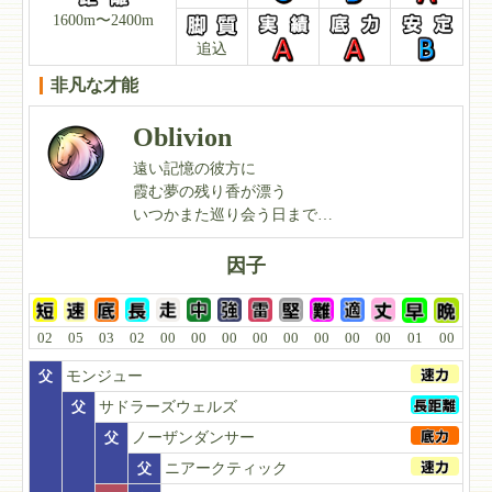
1600m〜2400m
追込
非凡な才能
Oblivion
遠い記憶の彼方に
霞む夢の残り香が漂う
いつかまた巡り会う日まで…
因子
02
05
03
02
00
00
00
00
00
00
00
00
01
00
父
モンジュー
父
サドラーズウェルズ
父
ノーザンダンサー
父
ニアークティック