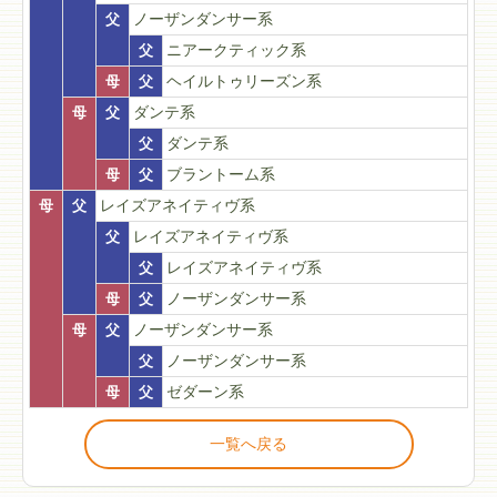
父
ノーザンダンサー系
父
ニアークティック系
母
父
ヘイルトゥリーズン系
母
父
ダンテ系
父
ダンテ系
母
父
ブラントーム系
母
父
レイズアネイティヴ系
父
レイズアネイティヴ系
父
レイズアネイティヴ系
母
父
ノーザンダンサー系
母
父
ノーザンダンサー系
父
ノーザンダンサー系
母
父
ゼダーン系
一覧へ戻る