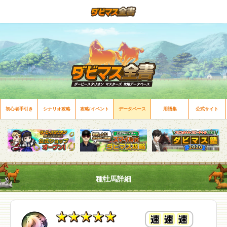
初心者手引き
シナリオ攻略
攻略/イベント
データベース
用語集
公式サイト
種牡馬詳細