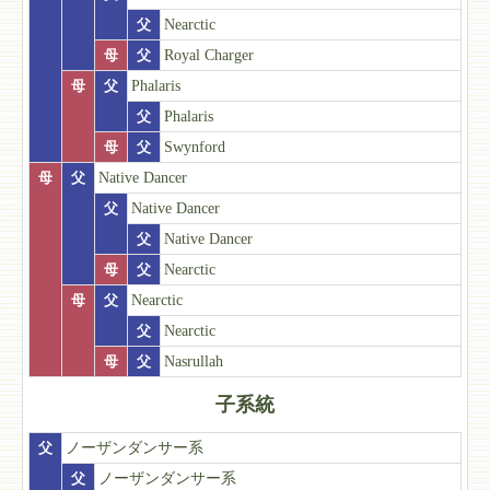
父
Nearctic
母
父
Royal Charger
母
父
Phalaris
父
Phalaris
母
父
Swynford
母
父
Native Dancer
父
Native Dancer
父
Native Dancer
母
父
Nearctic
母
父
Nearctic
父
Nearctic
母
父
Nasrullah
子系統
父
ノーザンダンサー系
父
ノーザンダンサー系