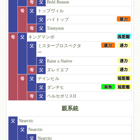
母
父
Bold Reason
母
父
トップヴィル
父
ハイトップ
母
父
Tennyson
母
父
キングマンボ
父
ミスタープロスペクタ
ー
父
Raise a Native
母
父
ヌレイエフ
母
父
デインヒル
父
ダンチヒ
母
父
ペルセポリスII
親系統
父
Nearctic
父
Nearctic
父
Nearctic