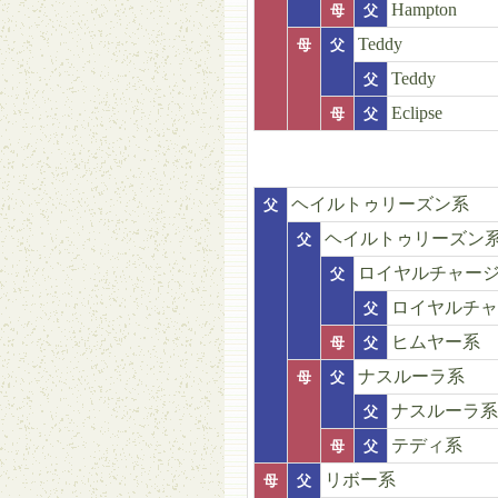
Hampton
母
父
Teddy
母
父
Teddy
父
Eclipse
母
父
ヘイルトゥリーズン系
父
ヘイルトゥリーズン
父
ロイヤルチャー
父
ロイヤルチャ
父
ヒムヤー系
母
父
ナスルーラ系
母
父
ナスルーラ系
父
テディ系
母
父
リボー系
母
父