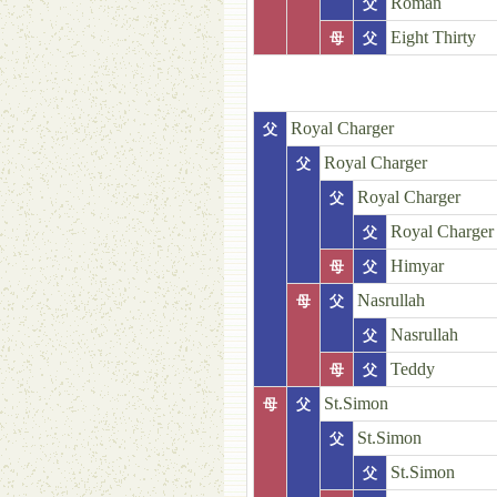
Roman
父
Eight Thirty
母
父
Royal Charger
父
Royal Charger
父
Royal Charger
父
Royal Charger
父
Himyar
母
父
Nasrullah
母
父
Nasrullah
父
Teddy
母
父
St.Simon
母
父
St.Simon
父
St.Simon
父