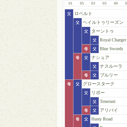
01
05
03
03
00
ロベルト
父
ヘイルトゥリーズン
父
ターントゥ
父
Royal Charger
父
Blue Swords
母
父
ナシュア
母
父
ナスルーラ
父
ブルリー
母
父
グロースターク
母
父
リボー
父
Tenerani
父
アリバイ
母
父
Hasty Road
母
父