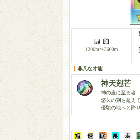
1200m〜3600m
非凡な才能
神天剋芒
神の座に至る者
悠久の刻を超え
優駿の地へと降