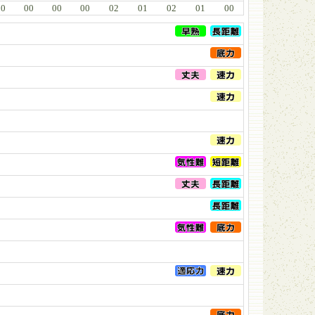
00
00
00
00
02
01
02
01
00