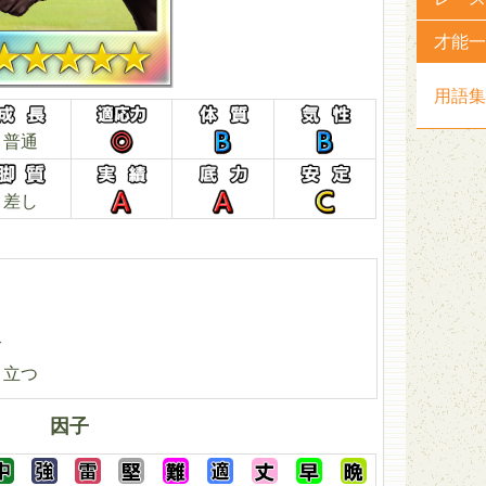
才能一
用語集
普通
差し
て
り立つ
因子