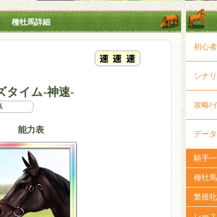
種牡馬詳細
初心者
シナリ
タイム-神速-
攻略/
系
能力表
データ
騎手一
種牡馬
繁殖牝
レース