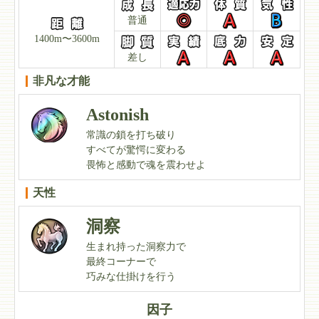
普通
1400m〜3600m
差し
非凡な才能
Astonish
常識の鎖を打ち破り
すべてが驚愕に変わる
畏怖と感動で魂を震わせよ
天性
洞察
生まれ持った洞察力で
最終コーナーで
巧みな仕掛けを行う
因子