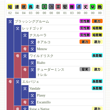
02
04
04
03
00
00
00
00
01
03
00
00
00
00
父
ブラッシンググルーム
父
レッドゴッド
父
ナスルーラ
父
ネアルコ
母
父
Menow
母
父
ワイルドリスク
父
Rialto
母
父
テューダーミンス
トレル
母
父
エルバジェ
父
Vandale
父
Plassy
母
父
Escamillo
母
父
Raise a Native