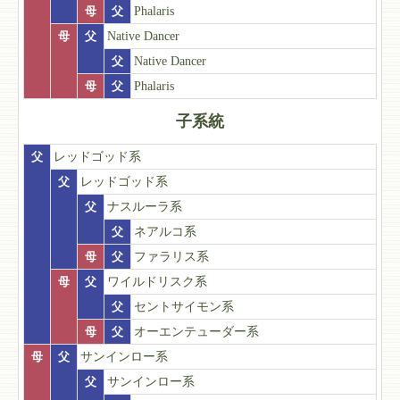
母
父
Phalaris
母
父
Native Dancer
父
Native Dancer
母
父
Phalaris
子系統
父
レッドゴッド系
父
レッドゴッド系
父
ナスルーラ系
父
ネアルコ系
母
父
ファラリス系
母
父
ワイルドリスク系
父
セントサイモン系
母
父
オーエンテューダー系
母
父
サンインロー系
父
サンインロー系