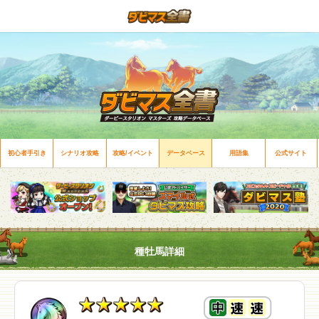
初心者手引き
シナリオ攻略
攻略/イベント
データベース
用語集
公式サイト
種牡馬詳細