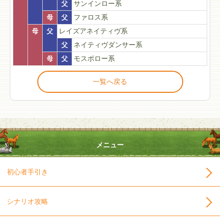
父
サンインロー系
母
父
ファロス系
母
父
レイズアネイティヴ系
父
ネイティヴダンサー系
母
父
モスボロー系
一覧へ戻る
メニュー
初心者手引き
シナリオ攻略