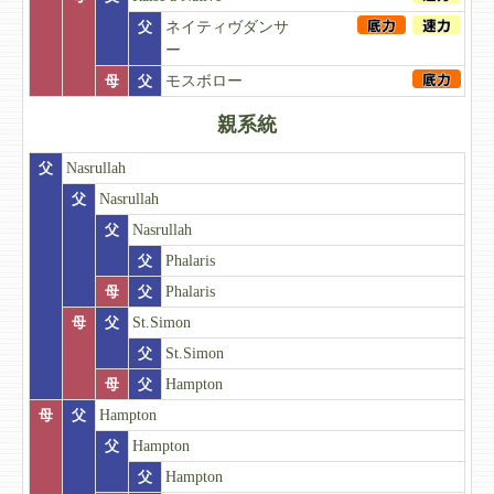
父
ネイティヴダンサ
ー
母
父
モスボロー
親系統
父
Nasrullah
父
Nasrullah
父
Nasrullah
父
Phalaris
母
父
Phalaris
母
父
St.Simon
父
St.Simon
母
父
Hampton
母
父
Hampton
父
Hampton
父
Hampton