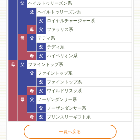
父
ヘイルトゥリーズン系
父
ヘイルトゥリーズン系
父
ロイヤルチャージャー系
母
父
ファラリス系
母
父
テディ系
父
テディ系
母
父
ハイペリオン系
母
父
ファイントップ系
父
ファイントップ系
父
ファイントップ系
母
父
ワイルドリスク系
母
父
ノーザンダンサー系
父
ノーザンダンサー系
母
父
プリンスリーギフト系
一覧へ戻る