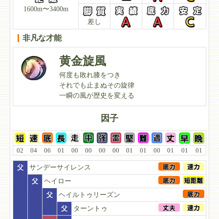
1600m〜3400m
差し
非凡な才能
黄金旋風
何度も敗れ膝をつき
それでも止まぬその旋律
一瞬の風が歴史を変える
因子
02
04
06
01
00
00
00
00
01
01
00
01
01
01
父
サンデーサイレンス
父
ヘイロー
父
ヘイルトゥリーズン
父
ターントゥ