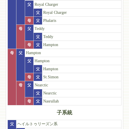
父
Royal Charger
父
Royal Charger
母
父
Phalaris
母
父
Teddy
父
Teddy
母
父
Hampton
母
父
Hampton
父
Hampton
父
Hampton
母
父
St.Simon
母
父
Nearctic
父
Nearctic
母
父
Nasrullah
子系統
父
ヘイルトゥリーズン系