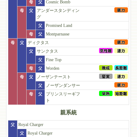
母
父
Cosmic Bomb
母
父
アンダースタンディン
グ
父
Promised Land
母
父
Montparnasse
母
父
ディクタス
父
サンクタス
父
Fine Top
母
父
Worden
母
父
ノーザンテースト
父
ノーザンダンサー
母
父
プリンスリーギフ
ト
親系統
父
Royal Charger
父
Royal Charger