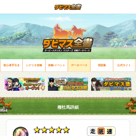
初心者手引き
シナリオ攻略
攻略/イベント
データベース
用語集
公式サイト
種牡馬詳細