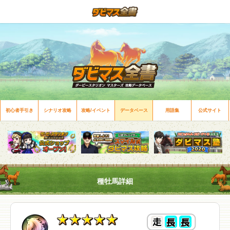
初心者手引き
シナリオ攻略
攻略/イベント
データベース
用語集
公式サイト
種牡馬詳細