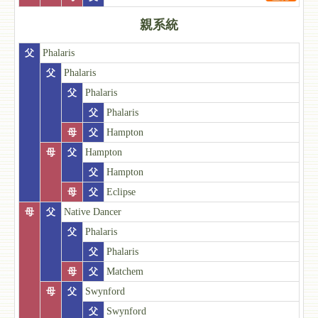
親系統
父
Phalaris
父
Phalaris
父
Phalaris
父
Phalaris
母
父
Hampton
母
父
Hampton
父
Hampton
母
父
Eclipse
母
父
Native Dancer
父
Phalaris
父
Phalaris
母
父
Matchem
母
父
Swynford
父
Swynford