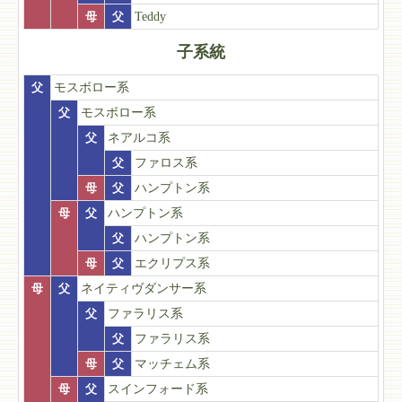
母
父
Teddy
子系統
父
モスボロー系
父
モスボロー系
父
ネアルコ系
父
ファロス系
母
父
ハンプトン系
母
父
ハンプトン系
父
ハンプトン系
母
父
エクリプス系
母
父
ネイティヴダンサー系
父
ファラリス系
父
ファラリス系
母
父
マッチェム系
母
父
スインフォード系