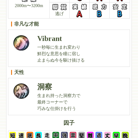
2000m〜3200m
逃げ
非凡な才能
Vibrant
一秒毎に生まれ変わり
鮮烈な意思を瞳に宿し
止まらぬ今を駆け抜ける
天性
洞察
生まれ持った洞察力で
最終コーナーで
巧みな仕掛けを行う
因子