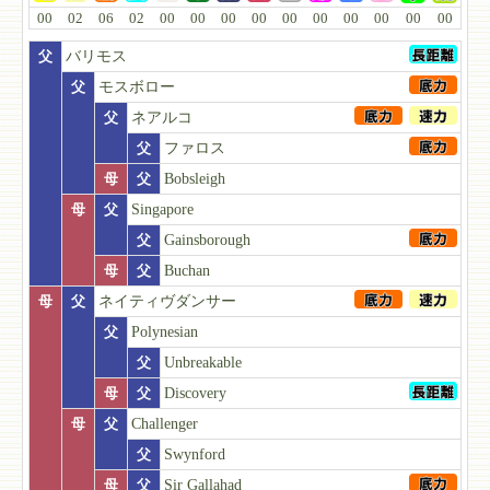
00
02
06
02
00
00
00
00
00
00
00
00
00
00
父
バリモス
父
モスボロー
父
ネアルコ
父
ファロス
母
父
Bobsleigh
母
父
Singapore
父
Gainsborough
母
父
Buchan
母
父
ネイティヴダンサー
父
Polynesian
父
Unbreakable
母
父
Discovery
母
父
Challenger
父
Swynford
母
父
Sir Gallahad