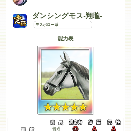
ダンシングモス-翔瓏-
モスボロー系
能力表
普通