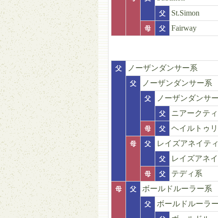
St.Simon
父
Fairway
母
父
ノーザンダンサー系
父
ノーザンダンサー系
父
ノーザンダンサ
父
ニアークティ
父
ヘイルトゥリ
母
父
レイズアネイテ
母
父
レイズアネイ
父
テディ系
母
父
ボールドルーラー系
母
父
ボールドルーラ
父