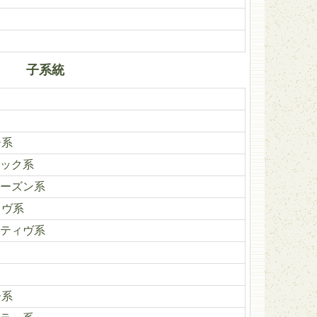
子系統
ー系
ック系
ーズン系
ィヴ系
ティヴ系
ー系