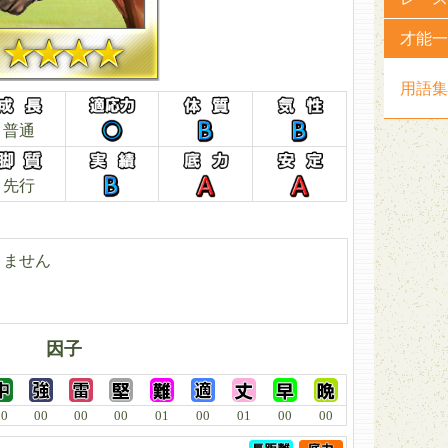
才能一
用語集
普通
先行
りません
因子
00
00
00
00
01
00
01
00
00