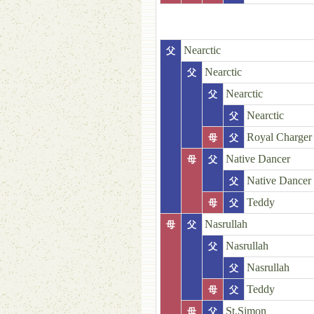
Nearctic
父
Nearctic
父
Nearctic
父
Nearctic
父
Royal Charger
母
父
Native Dancer
母
父
Native Dancer
父
Teddy
母
父
Nasrullah
母
父
Nasrullah
父
Nasrullah
父
Teddy
母
父
St.Simon
母
父