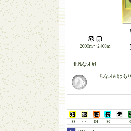
2000m〜2400m
非凡な才能
非凡な才能はあ
00
03
04
03
00