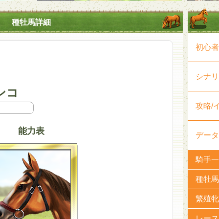
種牡馬詳細
初心者
シナリ
ンコ
攻略/
能力表
データ
騎手一
種牡馬
繁殖牝
レース