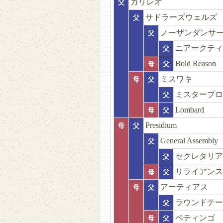
ガリレオ
父
サドラーズウェルズ
父
ノーザンダンサ
父
ニアークティ
父
Bold Reason
母
父
ミスワキ
母
父
ミスタープロ
父
Lombard
母
父
Presidium
母
父
General Assembly
父
セクレタリア
父
リライアンス
母
父
アーティアス
母
父
ラウンドテー
父
ペティンゴ
母
父