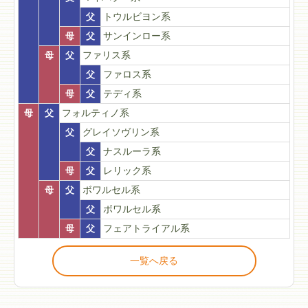
父
トウルビヨン系
母
父
サンインロー系
母
父
ファリス系
父
ファロス系
母
父
テディ系
母
父
フォルティノ系
父
グレイソヴリン系
父
ナスルーラ系
母
父
レリック系
母
父
ボワルセル系
父
ボワルセル系
母
父
フェアトライアル系
一覧へ戻る