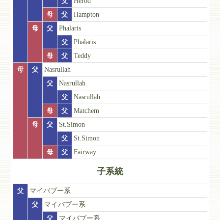
父
Herod
母
父
Hampton
母
父
Phalaris
父
Phalaris
母
父
Teddy
母
父
Nasrullah
父
Nasrullah
父
Nasrullah
母
父
Matchem
母
父
St.Simon
父
St.Simon
母
父
Fairway
子系統
父
マイバブー系
父
マイバブー系
父
マイバブー系