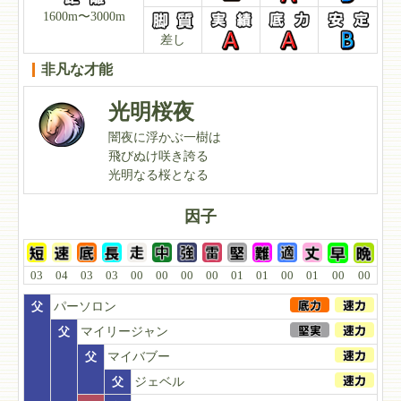
1600m〜3000m
差し
非凡な才能
光明桜夜
闇夜に浮かぶ一樹は
飛びぬけ咲き誇る
光明なる桜となる
因子
03
04
03
03
00
00
00
00
01
01
00
01
00
00
父
パーソロン
父
マイリージャン
父
マイバブー
父
ジェベル