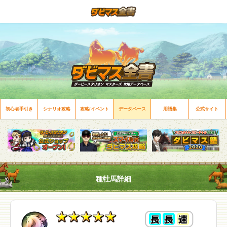
初心者手引き
シナリオ攻略
攻略/イベント
データベース
用語集
公式サイト
種牡馬詳細