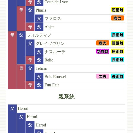
母
父
Coup de Lyon
母
父
Pharis
父
ファロス
母
父
Abjer
母
父
フォルティノ
父
グレイソヴリン
父
ナスルーラ
母
父
Relic
母
父
Tehran
父
Bois Roussel
母
父
Fun Fair
親系統
父
Herod
父
Herod
父
Herod