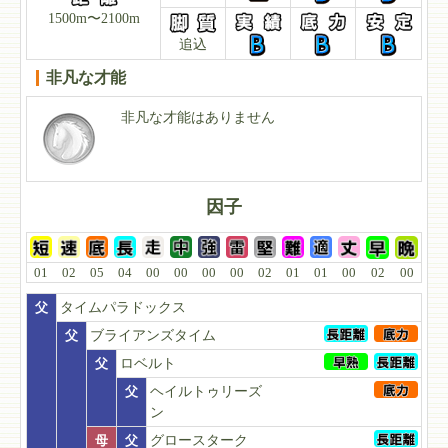
1500m〜2100m
追込
非凡な才能
非凡な才能はありません
因子
01
02
05
04
00
00
00
00
02
01
01
00
02
00
父
タイムパラドックス
父
ブライアンズタイム
父
ロベルト
父
ヘイルトゥリーズ
ン
母
父
グロースターク