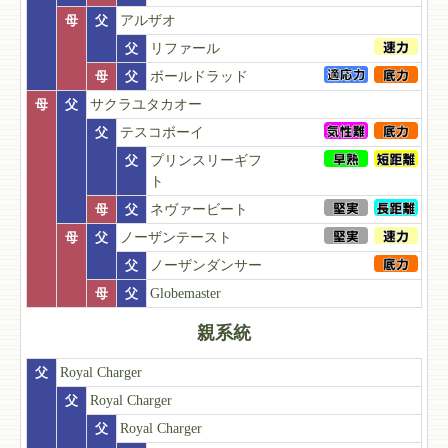
母
父
アルザオ
父
リファール
母
父
ボールドラッド
母
父
サクラユタカオー
父
テスコボーイ
父
プリンスリーギフ
ト
母
父
ネヴァービート
母
父
ノーザンテースト
父
ノーザンダンサー
母
父
Globemaster
親系統
父
Royal Charger
父
Royal Charger
父
Royal Charger