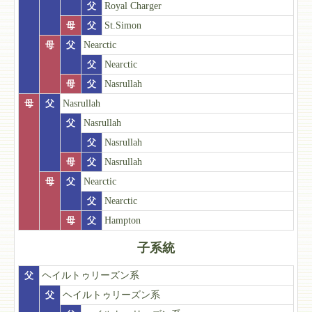
父
Royal Charger
母
父
St.Simon
母
父
Nearctic
父
Nearctic
母
父
Nasrullah
母
父
Nasrullah
父
Nasrullah
父
Nasrullah
母
父
Nasrullah
母
父
Nearctic
父
Nearctic
母
父
Hampton
子系統
父
ヘイルトゥリーズン系
父
ヘイルトゥリーズン系