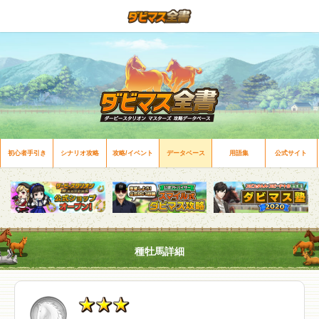
初心者手引き
シナリオ攻略
攻略/イベント
データベース
用語集
公式サイト
種牡馬詳細