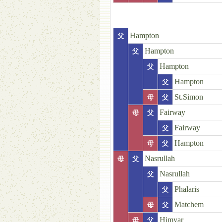
Hampton
父
Hampton
父
Hampton
父
Hampton
父
St.Simon
母
父
Fairway
母
父
Fairway
父
Hampton
母
父
Nasrullah
母
父
Nasrullah
父
Phalaris
父
Matchem
母
父
Himyar
母
父