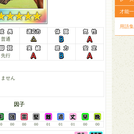
才能一
用語集
普通
先行
りません
因子
00
00
00
00
01
01
01
00
00