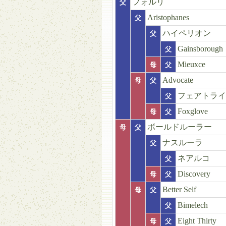
フォルリ
父
Aristophanes
父
ハイペリオン
父
Gainsborough
父
Mieuxce
母
父
Advocate
母
父
フェアトライ
父
Foxglove
母
父
ボールドルーラー
母
父
ナスルーラ
父
ネアルコ
父
Discovery
母
父
Better Self
母
父
Bimelech
父
Eight Thirty
母
父