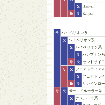
Himyar
父
Eclipse
母
父
ハイペリオン系
父
ハイペリオン系
父
ハイペリオン系
父
ハンプトン系
父
セントサイモ
母
父
フェアトライア
母
父
フェアトライ
父
サンインロー
母
父
ボールドルーラー系
母
父
ナスルーラ系
父