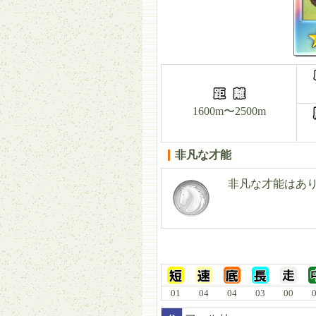
1600m〜2500m
非凡な才能
非凡な才能はあ
01
04
04
03
00