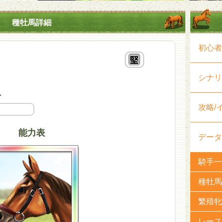
種牡馬詳細
初心者
シナリ
-
攻略/
能力表
データ
騎手一
種牡馬
繁殖牝
レース