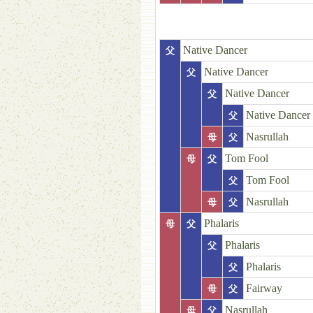
Native Dancer
父
Native Dancer
父
Native Dancer
父
Native Dancer
父
Nasrullah
母
父
Tom Fool
母
父
Tom Fool
父
Nasrullah
母
父
Phalaris
母
父
Phalaris
父
Phalaris
父
Fairway
母
父
Nasrullah
母
父