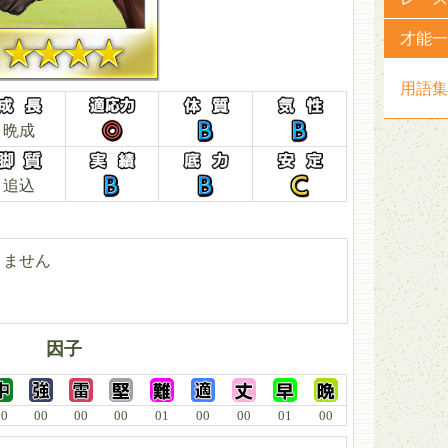
才能一
用語集
晩成
追込
りません
因子
00
00
00
00
01
00
00
01
00