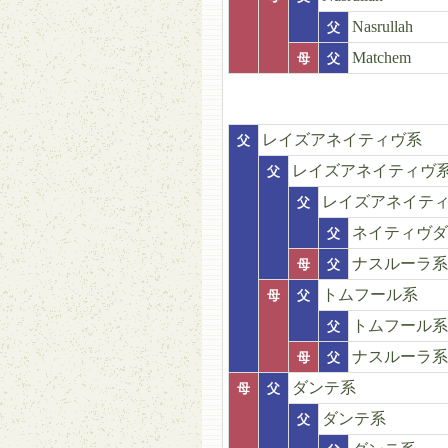
Nasrullah
父
Matchem
母
父
レイズアネイティヴ系
父
レイズアネイティヴ
父
レイズアネイテ
父
ネイティヴダ
父
ナスルーラ系
母
父
トムフール系
母
父
トムフール系
父
ナスルーラ系
母
父
ダンテ系
母
父
ダンテ系
父