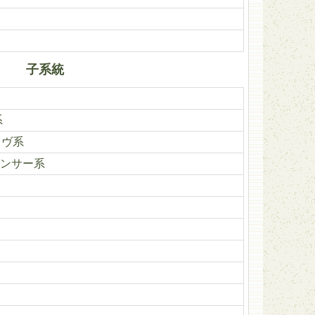
子系統
系
ィヴ系
ンサー系