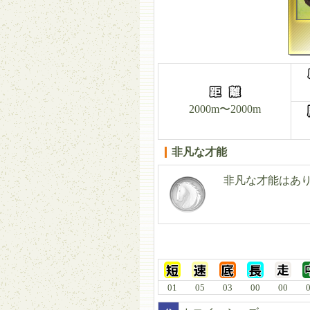
2000m〜2000m
非凡な才能
非凡な才能はあ
01
05
03
00
00