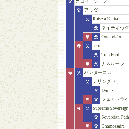
カコイーシーズ
父
アリダー
父
Raise a Native
父
ネイティヴダ
父
On-and-On
母
父
Jester
母
父
Tom Fool
父
ナスルーラ
母
父
ハンターコム
母
父
デリングドゥ
父
Darius
父
フェアトライ
母
父
Supreme Sovereign
母
父
Sovereign Path
父
Chamossaire
母
父