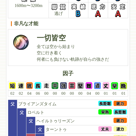
1600m〜3200m
逃げ
非凡な才能
一切皆空
全ては空から始まり
空に行き着く
何者にも負けない軌跡が自らの強さだ
因子
02
02
04
06
00
00
00
00
00
04
00
01
01
01
父
ブライアンズタイム
父
ロベルト
父
ヘイルトゥリーズン
父
ターントゥ