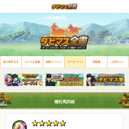
初心者手引き
シナリオ攻略
攻略/イベント
データベース
用語集
公式サイト
種牡馬詳細