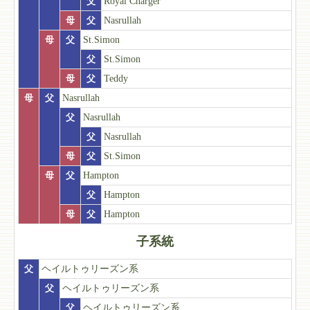
父
Royal Charger
母
父
Nasrullah
母
父
St.Simon
父
St.Simon
母
父
Teddy
母
父
Nasrullah
父
Nasrullah
父
Nasrullah
母
父
St.Simon
母
父
Hampton
父
Hampton
母
父
Hampton
子系統
父
ヘイルトゥリーズン系
父
ヘイルトゥリーズン系
父
ヘイルトゥリーズン系