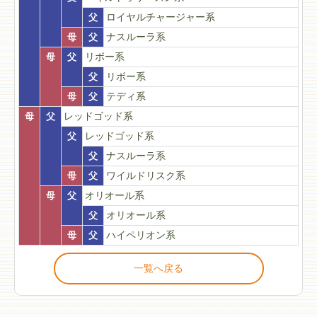
父
ロイヤルチャージャー系
母
父
ナスルーラ系
母
父
リボー系
父
リボー系
母
父
テディ系
母
父
レッドゴッド系
父
レッドゴッド系
父
ナスルーラ系
母
父
ワイルドリスク系
母
父
オリオール系
父
オリオール系
母
父
ハイペリオン系
一覧へ戻る