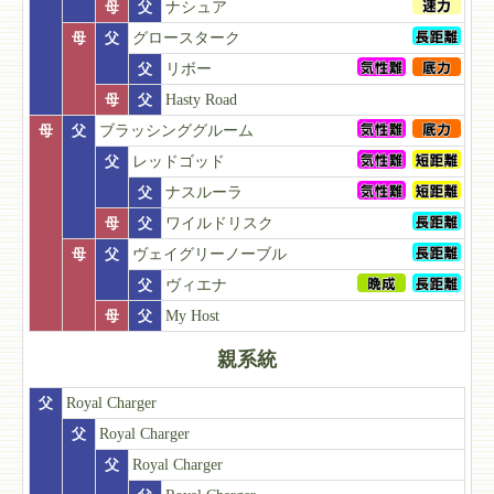
母
父
ナシュア
母
父
グロースターク
父
リボー
母
父
Hasty Road
母
父
ブラッシンググルーム
父
レッドゴッド
父
ナスルーラ
母
父
ワイルドリスク
母
父
ヴェイグリーノーブル
父
ヴィエナ
母
父
My Host
親系統
父
Royal Charger
父
Royal Charger
父
Royal Charger