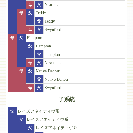
母
父
Nearctic
母
父
Teddy
父
Teddy
母
父
Swynford
母
父
Hampton
父
Hampton
父
Hampton
母
父
Nasrullah
母
父
Native Dancer
父
Native Dancer
母
父
Swynford
子系統
父
レイズアネイティヴ系
父
レイズアネイティヴ系
父
レイズアネイティヴ系