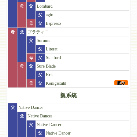
母
父
Lombard
父
agio
母
父
Espresso
母
父
プラティニ
父
Surumu
父
Literat
母
父
Stanford
母
父
Sure Blade
父
Kris
母
父
Konigsstuhl
親系統
父
Native Dancer
父
Native Dancer
父
Native Dancer
父
Native Dancer