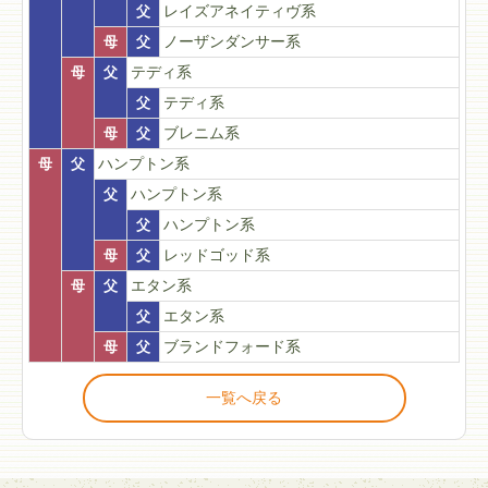
父
レイズアネイティヴ系
母
父
ノーザンダンサー系
母
父
テディ系
父
テディ系
母
父
ブレニム系
母
父
ハンプトン系
父
ハンプトン系
父
ハンプトン系
母
父
レッドゴッド系
母
父
エタン系
父
エタン系
母
父
ブランドフォード系
一覧へ戻る