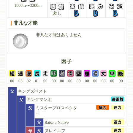
1800m〜3200m
差し
非凡な才能
非凡な才能はありません
因子
00
03
02
01
00
00
00
00
00
00
00
00
00
00
父
キングズベスト
父
キングマンボ
父
ミスタープロスペクタ
ー
父
Raise a Native
母
父
ヌレイエフ