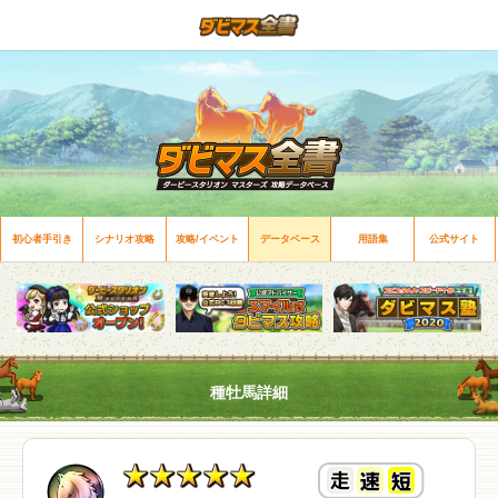
初心者手引き
シナリオ攻略
攻略/イベント
データベース
用語集
公式サイト
種牡馬詳細