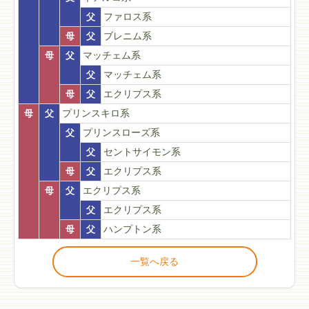
父
ファロス系
母
父
ブレニム系
母
父
マッチェム系
父
マッチェム系
母
父
エクリプス系
母
父
プリンスキロ系
父
プリンスローズ系
父
セントサイモン系
母
父
エクリプス系
母
父
エクリプス系
父
エクリプス系
母
父
ハンプトン系
一覧へ戻る