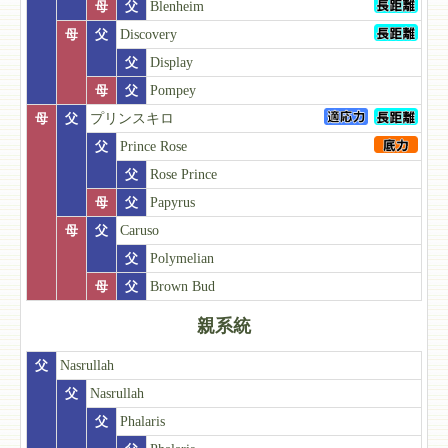
母
父
Blenheim
母
父
Discovery
父
Display
母
父
Pompey
母
父
プリンスキロ
父
Prince Rose
父
Rose Prince
母
父
Papyrus
母
父
Caruso
父
Polymelian
母
父
Brown Bud
親系統
父
Nasrullah
父
Nasrullah
父
Phalaris