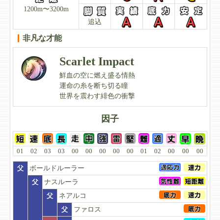
1200m〜3200m
追込
非凡な才能
Scarlet Impact
鮮血の空に燃え盛る情熱
運命の糸を断ち切る瞳
世界を震わす緋色の衝撃
因子
01
02
03
03
00
00
00
00
00
01
02
00
00
00
父
ボールドルーラー
父
ナスルーラ
父
ネアルコ
父
ファロス