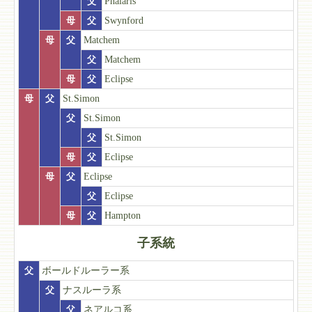
父
Phalaris
母
父
Swynford
母
父
Matchem
父
Matchem
母
父
Eclipse
母
父
St.Simon
父
St.Simon
父
St.Simon
母
父
Eclipse
母
父
Eclipse
父
Eclipse
母
父
Hampton
子系統
父
ボールドルーラー系
父
ナスルーラ系
父
ネアルコ系