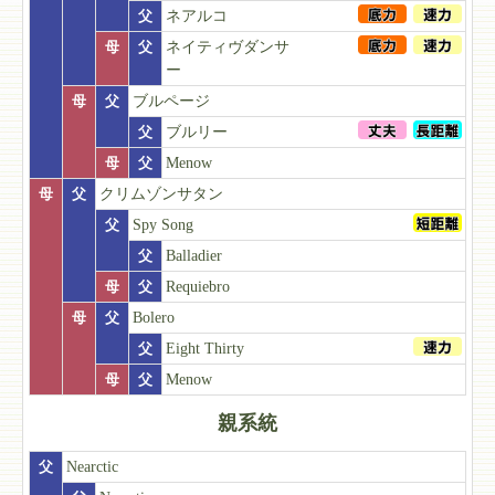
父
ネアルコ
母
父
ネイティヴダンサ
ー
母
父
ブルページ
父
ブルリー
母
父
Menow
母
父
クリムゾンサタン
父
Spy Song
父
Balladier
母
父
Requiebro
母
父
Bolero
父
Eight Thirty
母
父
Menow
親系統
父
Nearctic