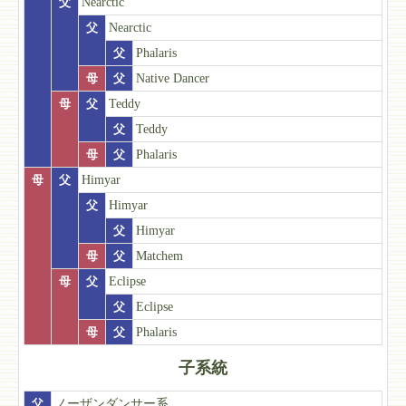
父
Nearctic
父
Nearctic
父
Phalaris
母
父
Native Dancer
母
父
Teddy
父
Teddy
母
父
Phalaris
母
父
Himyar
父
Himyar
父
Himyar
母
父
Matchem
母
父
Eclipse
父
Eclipse
母
父
Phalaris
子系統
父
ノーザンダンサー系