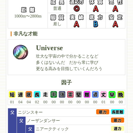
普通
1000m〜2800m
差し
非凡な才能
Universe
壮大な宇宙の中で分かることなど
多くはないんだ だから常に学び
更なる高みを目指していくんだろう
因子
01
04
04
02
00
00
00
00
00
00
00
01
00
00
父
ニジンスキー
父
ノーザンダンサー
父
ニアークティック