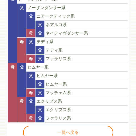
父
ノーザンダンサー系
父
ニアークティック系
父
ネアルコ系
母
父
ネイティヴダンサー系
母
父
テディ系
父
テディ系
母
父
ファラリス系
母
父
ヒムヤー系
父
ヒムヤー系
父
ヒムヤー系
母
父
マッチェム系
母
父
エクリプス系
父
エクリプス系
母
父
ファラリス系
一覧へ戻る