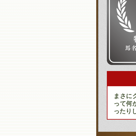
まさに
って何
ったり