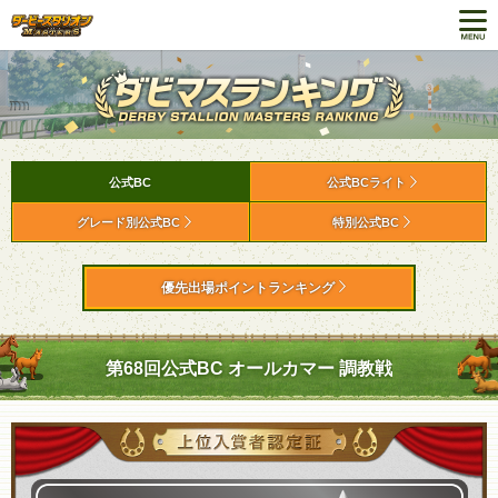
公式BC
公式BCライト
グレード別公式BC
特別公式BC
優先出場ポイントランキング
第68回公式BC オールカマー 調教戦