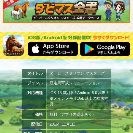
タイトル
ダービースタリオン マスターズ
ジャンル
競走馬育成シミュレーション
対応機種
iOS 13.0以降 / Android 6.0以降 /
※メインメモリ1GB以上の端末推
奨
価格
無料（アプリ内課金あり）
配信日
2016年11月1日