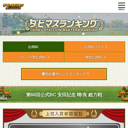
公式BC
公式BCライト
グレード別公式BC
特別公式BC
優先出場ポイントランキング
第68回公式BC 安田記念 晴/良 総力戦