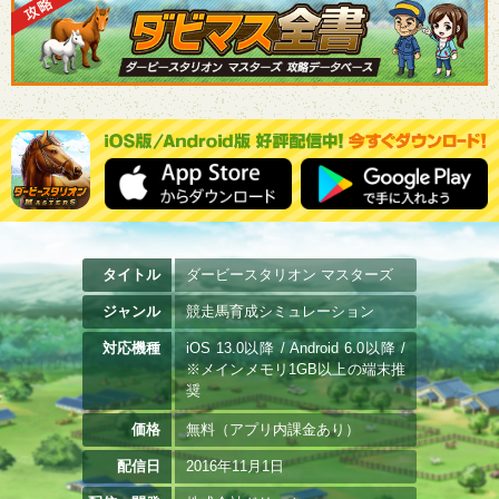
タイトル
ダービースタリオン マスターズ
ジャンル
競走馬育成シミュレーション
対応機種
iOS 13.0以降 / Android 6.0以降 /
※メインメモリ1GB以上の端末推
奨
価格
無料（アプリ内課金あり）
配信日
2016年11月1日