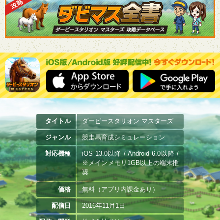
タイトル
ダービースタリオン マスターズ
ジャンル
競走馬育成シミュレーション
対応機種
iOS 13.0以降 / Android 6.0以降 /
※メインメモリ1GB以上の端末推
奨
価格
無料（アプリ内課金あり）
配信日
2016年11月1日