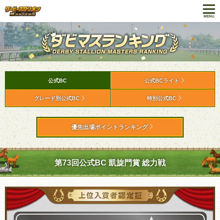
公式BC
公式BCライト
グレード別公式BC
特別公式BC
優先出場ポイントランキング
第73回公式BC 凱旋門賞 総力戦