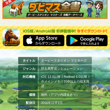
タイトル
ダービースタリオン マスターズ
ジャンル
競走馬育成シミュレーション
対応機種
iOS 13.0以降 / Android 6.0以降 /
※メインメモリ1GB以上の端末推
奨
価格
無料（アプリ内課金あり）
配信日
2016年11月1日