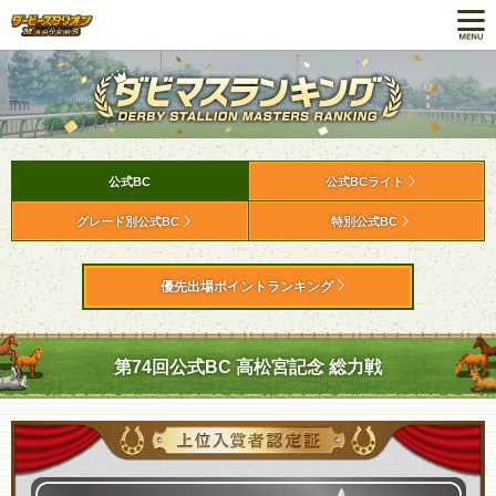
公式BC
公式BCライト
グレード別公式BC
特別公式BC
優先出場ポイントランキング
第74回公式BC 高松宮記念 総力戦