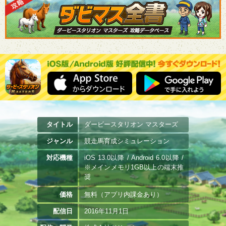
タイトル
ダービースタリオン マスターズ
ジャンル
競走馬育成シミュレーション
対応機種
iOS 13.0以降 / Android 6.0以降 /
※メインメモリ1GB以上の端末推
奨
価格
無料（アプリ内課金あり）
配信日
2016年11月1日