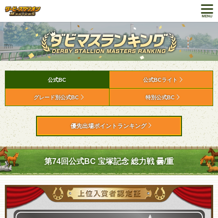
公式BC
公式BCライト
グレード別公式BC
特別公式BC
優先出場ポイントランキング
第74回公式BC 宝塚記念 総力戦 曇/重