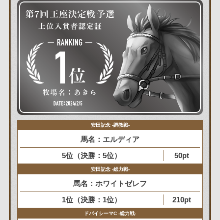
安田記念 -調教戦-
馬名：エルディア
5位（決勝：5位）
50pt
安田記念 -総力戦-
馬名：ホワイトゼレフ
1位（決勝：1位）
210pt
ドバイシーマC -総力戦-