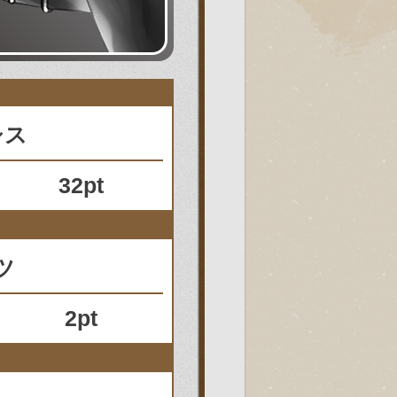
シス
32pt
ツ
2pt