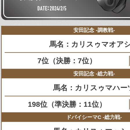
安田記念 -調教戦-
馬名：カリスゥマオア
7位（決勝：7位）
安田記念 -総力戦-
馬名：カリスゥマハー
198位（準決勝：11位）
ドバイシーマC -総力戦-