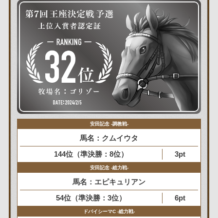
安田記念 -調教戦-
馬名：クムイウタ
144位（準決勝：8位）
3pt
安田記念 -総力戦-
馬名：エピキュリアン
54位（準決勝：3位）
6pt
ドバイシーマC -総力戦-