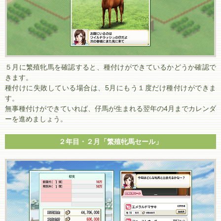
５月に繁殖牝馬を確認すると、種付けができているかどうか確認で
きます。
種付けに失敗している場合は、5月にもう１度だけ種付けができま
す。
無事種付けができていれば、仔馬が生まれる翌年の4月までカレンダ
ーを進めましょう。
２年目・２月「繁殖牝馬セール」