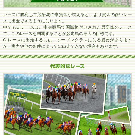
レースに勝利して競争馬の本賞金が増えると、より賞金の多いレー
スに出走できるようになります。
中でもGIレースは、中央競馬で国際格付けされた最高峰のレース
で、このレースを制覇することが競走馬の最大の目標です。
GIレースに出走するには、オープンクラスになる必要があります
が、実力や他の条件によっては出走できない場合もあります。