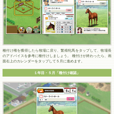
種付け権を獲得したら牧場に戻り、繁殖牝馬をタップして、牧場長
のアドバイスを参考に種付けしましょう。 種付けが終わったら、画
面右上のカレンダーをタップして５月に進めます。
１年目・５月「種付け確認」