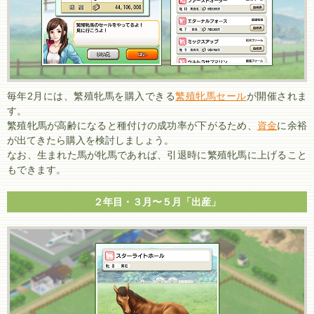
毎年2月には、繁殖牝馬を購入できる
繁殖牝馬セール
が開催されま
す。
繁殖牝馬が高齢になると種付けの成功率が下がるため、
資金
に余裕
が出てきたら購入を検討しましょう。
なお、生まれた馬が牝馬であれば、引退時に繁殖牝馬に上げること
もできます。
２年目・３月〜５月「出産」