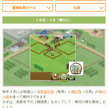
繁殖牝馬セール
出産
１年目・４月「種付け」
毎年４月には牧場にいる
繁殖牝馬
（母馬）と
種牡馬
（父馬）の
種付
け権
を使って種付けできます。
まずは、画面右下の［種抽選］をタップして、種付け権を獲得しま
しょう。