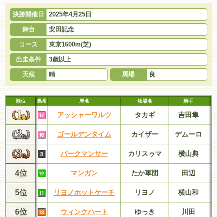
決勝開催日
2025年4月25日
舞台
安田記念
コース
東京1600m(芝)
出走条件
3歳以上
天候
晴
馬場
良
順位
馬番
馬名
牧場名
騎手
アッシャーワルツ
タカギ
吉田隼
ゴールデンタイム
カイザー
デムーロ
パークマンサー
カリスゥマ
横山典
4位
マンガン
たか軍団
田辺
5位
リヨノホットケーチ
リヨノ
横山和
6位
ウィンクハート
ゆっき
川田