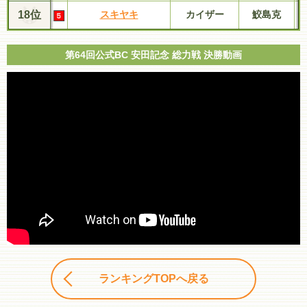
18位
スキヤキ
カイザー
鮫島克
第64回公式BC 安田記念 総力戦 決勝動画
ランキングTOPへ戻る