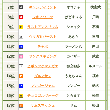
7位
キャンディミント
オコチャ
横山武
8位
ツキノワルツ
ぱどすぅる
戸崎
9位
ラストアンスリウム
シェイク
石橋
10位
ウマガミバースト
あきら
三浦
11位
チャボ
ラーメン八
内田
12位
サンクスギビング
カイザー
武豊
13位
ヒボンツケマチガエ
独立独歩
ルメール
14位
ダルマサン
うえちゃん
福永
15位
マンゴージャム
マンゴー
蛯名
16位
チョコゴルヴォーグ
とらます
松若
17位
サムスマッシュ
サム
松山