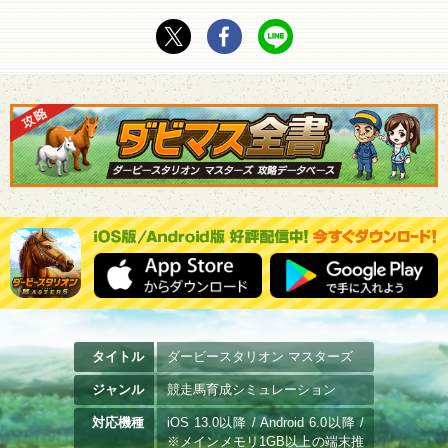
タイトル
ダービースタリオン マスターズ
ジャンル
競走馬育成シミュレーション
対応機種
iOS 13.0以降 / Android 6.0以降 /
※メインメモリ1GB以上の端末推