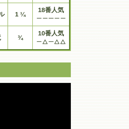
18番人気
ル
1 ¼
10番人気
竜
¾