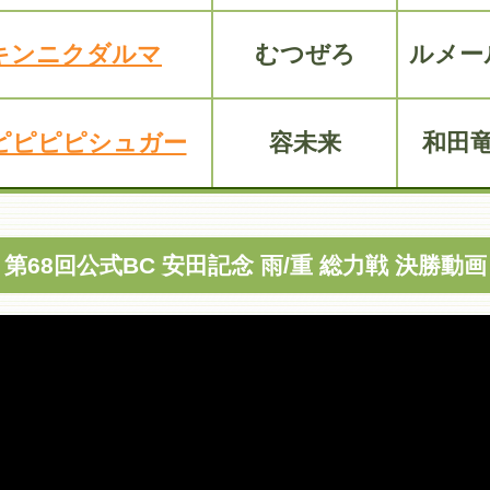
キンニクダルマ
むつぜろ
ルメー
ピピピピシュガー
容未来
和田
第68回公式BC 安田記念 雨/重 総力戦 決勝動画