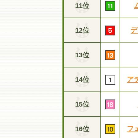
11位
デ
12位
13位
ア
14位
15位
フ
16位