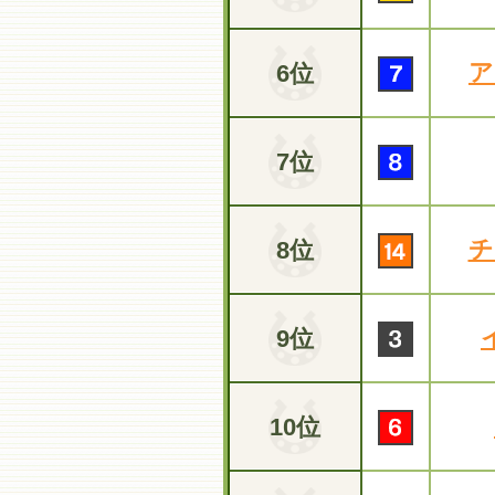
ア
6位
7位
チ
8位
9位
10位