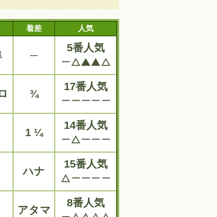
着差
人気
5番人気
隼
─
17番人気
ロ
¾
14番人気
1 ¼
15番人気
ハナ
8番人気
アタマ