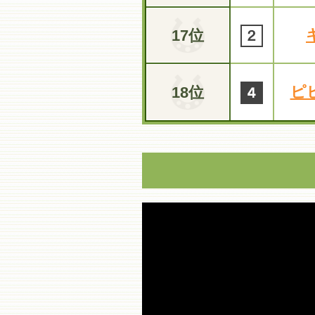
17位
ピ
18位