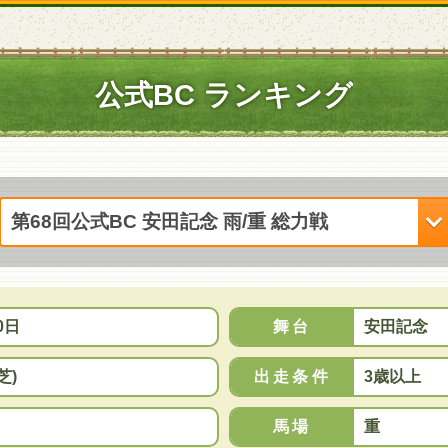
公式BC ランキング
0日
舞台
安田記念
芝)
出走条件
3歳以上
馬場
重