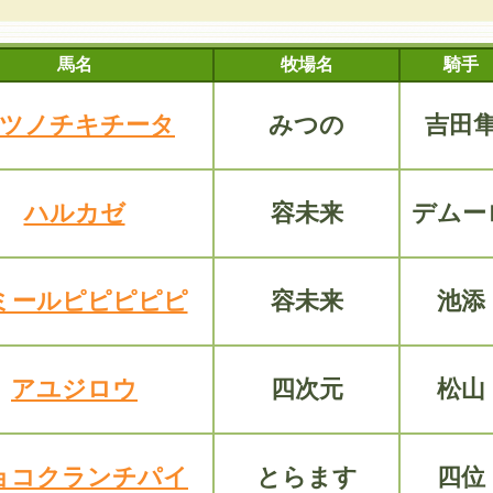
馬名
牧場名
騎手
ツノチキチータ
みつの
吉田
ハルカゼ
容未来
デムー
ミールピピピピピ
容未来
池添
アユジロウ
四次元
松山
ョコクランチパイ
とらます
四位