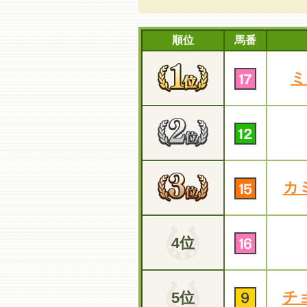
順位
馬番
ミ
カ
4位
チ
5位