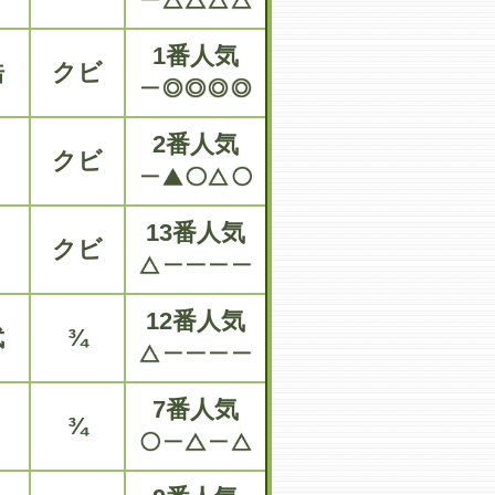
1番人気
浩
クビ
2番人気
クビ
13番人気
クビ
12番人気
武
¾
7番人気
¾