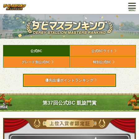
公式BC
公式BCライト
グレード別公式BC
特別公式BC
優先出場ポイントランキング
第37回公式BC 凱旋門賞