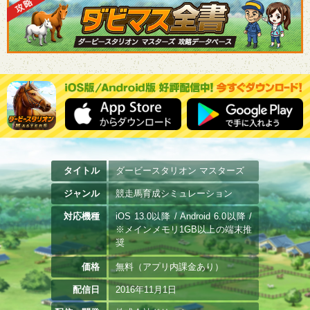
タイトル
ダービースタリオン マスターズ
ジャンル
競走馬育成シミュレーション
対応機種
iOS 13.0以降 / Android 6.0以降 /
※メインメモリ1GB以上の端末推
奨
価格
無料（アプリ内課金あり）
配信日
2016年11月1日