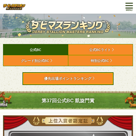
公式BC
公式BCライト
グレード別公式BC
特別公式BC
優先出場ポイントランキング
第37回公式BC 凱旋門賞