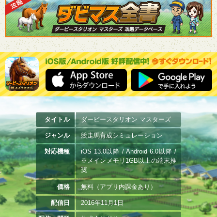
タイトル
ダービースタリオン マスターズ
ジャンル
競走馬育成シミュレーション
対応機種
iOS 13.0以降 / Android 6.0以降 /
※メインメモリ1GB以上の端末推
奨
価格
無料（アプリ内課金あり）
配信日
2016年11月1日