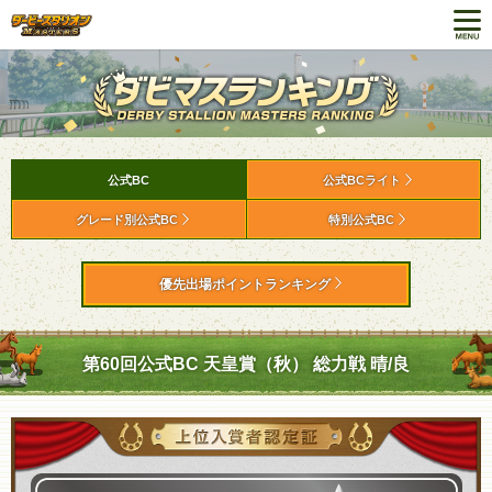
公式BC
公式BCライト
グレード別公式BC
特別公式BC
優先出場ポイントランキング
第60回公式BC 天皇賞（秋） 総力戦 晴/良