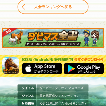
大会ランキングへ戻る
タイトル
ダービースタリオン マスターズ
ジャンル
競走馬育成シミュレーション
対応機種
iOS 13.0以降 / Android 6.0以降 /