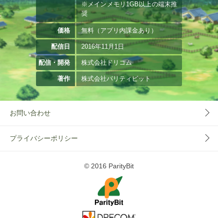
※メインメモリ1GB以上の端末推
奨
価格
無料（アプリ内課金あり）
配信日
2016年11月1日
配信・開発
株式会社ドリコム
著作
株式会社パリティビット
お問い合わせ
プライバシーポリシー
© 2016 ParityBit