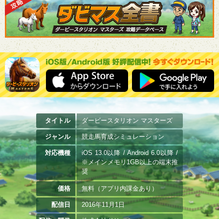
タイトル
ダービースタリオン マスターズ
ジャンル
競走馬育成シミュレーション
対応機種
iOS 13.0以降 / Android 6.0以降 /
※メインメモリ1GB以上の端末推
奨
価格
無料（アプリ内課金あり）
配信日
2016年11月1日