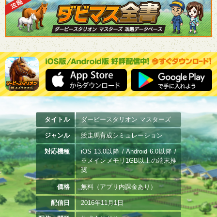
タイトル
ダービースタリオン マスターズ
ジャンル
競走馬育成シミュレーション
対応機種
iOS 13.0以降 / Android 6.0以降 /
※メインメモリ1GB以上の端末推
奨
価格
無料（アプリ内課金あり）
配信日
2016年11月1日