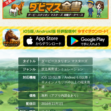
タイトル
ダービースタリオン マスターズ
ジャンル
競走馬育成シミュレーション
対応機種
iOS 13.0以降 / Android 6.0以降 /
※メインメモリ1GB以上の端末推
奨
価格
無料（アプリ内課金あり）
配信日
2016年11月1日