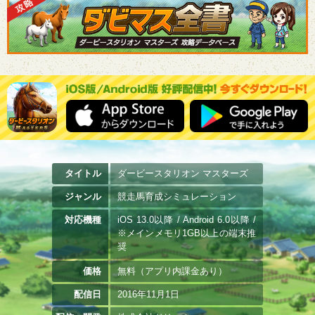
タイトル
ダービースタリオン マスターズ
ジャンル
競走馬育成シミュレーション
対応機種
iOS 13.0以降 / Android 6.0以降 /
※メインメモリ1GB以上の端末推
奨
価格
無料（アプリ内課金あり）
配信日
2016年11月1日