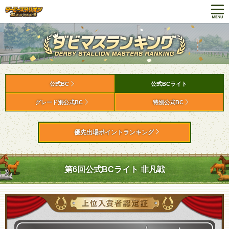
公式BC
公式BCライト
グレード別公式BC
特別公式BC
優先出場ポイントランキング
第6回公式BCライト 非凡戦