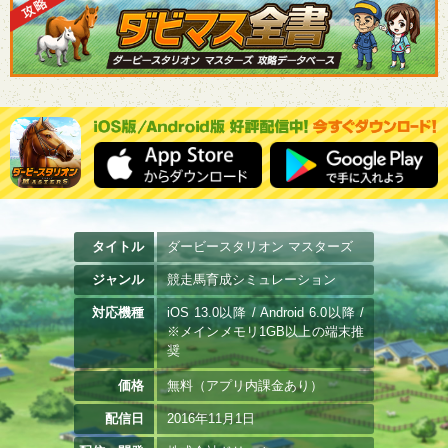
タイトル
ダービースタリオン マスターズ
ジャンル
競走馬育成シミュレーション
対応機種
iOS 13.0以降 / Android 6.0以降 /
※メインメモリ1GB以上の端末推
奨
価格
無料（アプリ内課金あり）
配信日
2016年11月1日