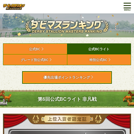
公式BC
公式BCライト
グレード別公式BC
特別公式BC
優先出場ポイントランキング
第6回公式BCライト 非凡戦