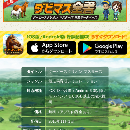
タイトル
ダービースタリオン マスターズ
ジャンル
競走馬育成シミュレーション
対応機種
iOS 13.0以降 / Android 6.0以降 /
※メインメモリ1GB以上の端末推
奨
価格
無料（アプリ内課金あり）
配信日
2016年11月1日