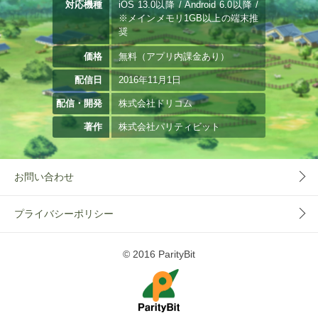
対応機種
iOS 13.0以降 / Android 6.0以降 /
※メインメモリ1GB以上の端末推
奨
価格
無料（アプリ内課金あり）
配信日
2016年11月1日
配信・開発
株式会社ドリコム
著作
株式会社パリティビット
お問い合わせ
プライバシーポリシー
© 2016 ParityBit