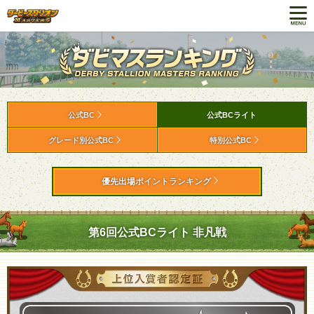
公式BC
公式BCライト
グレード別公式BC
特別公式BC
優先出場ポイントランキング
第6回公式BCライト 非凡戦