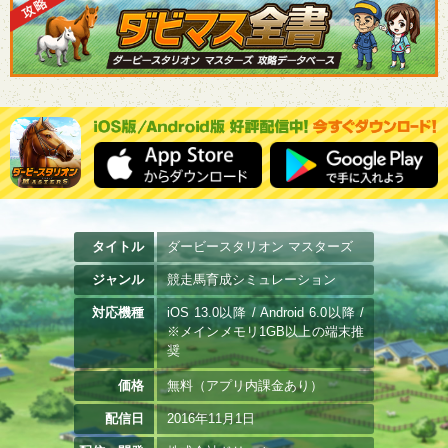
タイトル
ダービースタリオン マスターズ
ジャンル
競走馬育成シミュレーション
対応機種
iOS 13.0以降 / Android 6.0以降 /
※メインメモリ1GB以上の端末推
奨
価格
無料（アプリ内課金あり）
配信日
2016年11月1日