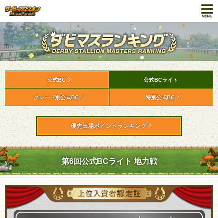
公式BC
公式BCライト
グレード別公式BC
特別公式BC
優先出場ポイントランキング
第6回公式BCライト 地力戦