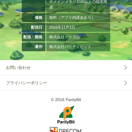
※メインメモリ1GB以上の端末推
奨
価格
無料（アプリ内課金あり）
配信日
2016年11月1日
配信・開発
株式会社ドリコム
著作
株式会社パリティビット
お問い合わせ
プライバシーポリシー
© 2016 ParityBit