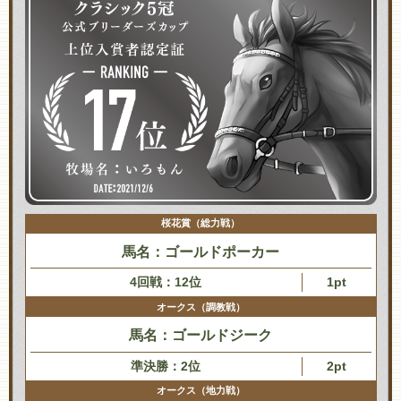
桜花賞（総力戦）
馬名：ゴールドポーカー
4回戦：12位
1pt
オークス（調教戦）
馬名：ゴールドジーク
準決勝：2位
2pt
オークス（地力戦）