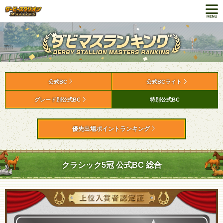
公式BC
公式BCライト
グレード別公式BC
特別公式BC
優先出場ポイントランキング
クラシック5冠 公式BC 総合