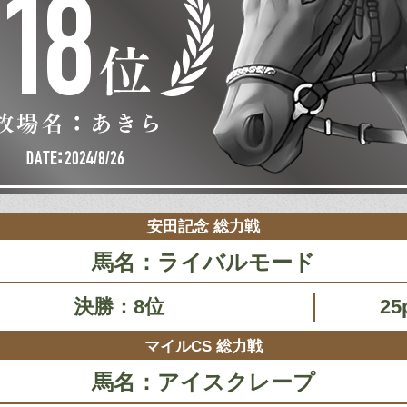
安田記念 総力戦
馬名：ライバルモード
決勝：8位
25
マイルCS 総力戦
馬名：アイスクレープ