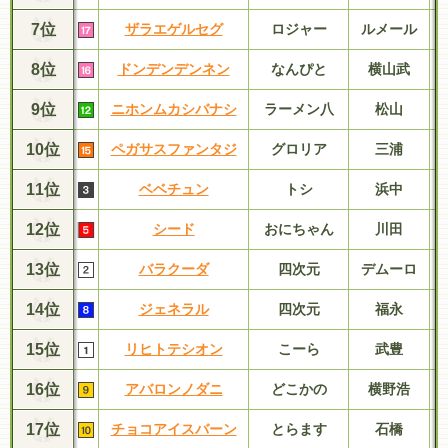
7位
ザラエゲルセグ
ロジャー
ルメール
8位
ドンデンデンネン
なんぴと
横山武
9位
ニホンムカシバナシ
ラーメン八
松山
10位
ペガサスファンタジ
グロリア
三浦
11位
ベベチュン
トシ
浜中
12位
シード
おにちゃん
川田
13位
バラクーダ
四次元
デムーロ
14位
ジェネラル
四次元
福永
15位
リヒトテシオン
こーら
武豊
16位
アバロンノダニ
どこかの
横野浩
17位
チョコアイスバーン
とらます
石橋