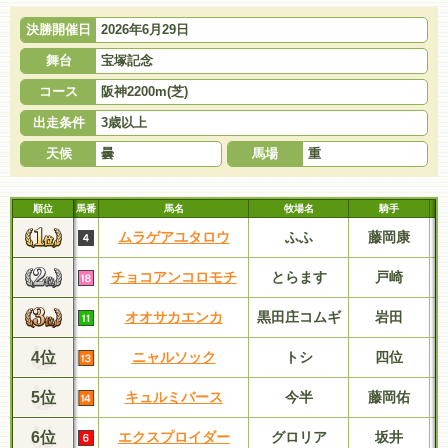
決勝開催日
2026年6月29日
舞台
宝塚記念
コース
阪神2200m(芝)
出走条件
3歳以上
天候
曇
馬場
重
順位
馬番
馬名
牧場名
騎手
ムラゲアユタロウ
ふふ
藤岡康
チョコアンコロモチ
とらます
戸崎
オオサカエンカ
黒田庄コムギ
岩田
4位
ニャルソック
トシ
四位
5位
キュルミバース
今半
藤岡佑
6位
エクスプロイダー
グロリア
坂井