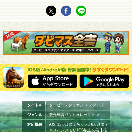
タイトル
ダービースタリオン マスターズ
ジャンル
競走馬育成シミュレーション
対応機種
iOS 13.0以降 / Android 6.0以降 /
※メインメモリ1GB以上の端末推