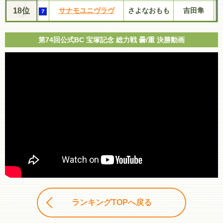
18位
サナモユニヴラヴ
さよなおもも
吉田隼
第74回公式BC 宝塚記念 総力戦 曇/重 決勝動画
ランキングTOPへ戻る