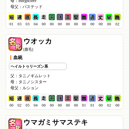
母：
Burghclere
母父：
バステッド
01
03
03
04
00
00
00
00
00
00
00
00
00
02
ウオッカ
[鹿毛]
血統
ヘイルトゥリーズン系
父：
タニノギムレット
母：
タニノシスター
母父：
ルション
00
02
05
04
00
00
00
00
00
01
01
00
02
00
ウマガミサマステキ