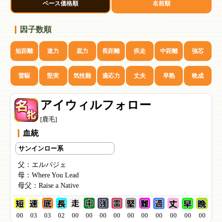
ベース価格順
名前順
因子数順
短距離
速力
底力
長距離
疾走
中距離
強芯
雷駆
堅実
気性難
適応力
丈夫
早熟
晩成
アイウィルフォロー
[鹿毛]
血統
サンインロー系
父：
エルバジェ
母：
Where You Lead
母父：
Raise a Native
00
03
03
02
00
00
00
00
00
00
00
00
00
00