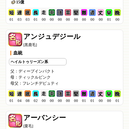
15億
01
03
03
01
00
00
00
00
00
00
00
00
01
00
アンジュデジール
[黒鹿毛]
血統
ヘイルトゥリーズン系
父：
ディープインパクト
母：
ティックルピンク
母父：
フレンチデピュティ
01
04
08
02
00
00
00
00
00
01
01
00
00
01
アーバンシー
[栗毛]