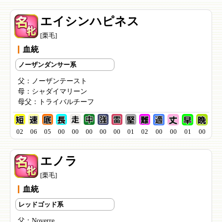
エイシンハピネス
[栗毛]
血統
ノーザンダンサー系
父：
ノーザンテースト
母：
シャダイマリーン
母父：
トライバルチーフ
02
06
05
00
00
00
00
00
01
02
00
00
01
00
エノラ
[栗毛]
血統
レッドゴッド系
父：
Noverre