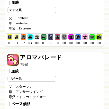
血統
テディ系
父：
Lombard
母：
anatevka
母父：
Espresso
00
01
02
03
00
00
00
00
00
00
00
00
00
00
アロマパレード
[鹿毛]
血統
リボー系
父：
スターマン
母：
アンサーウイング
母父：
トウカイテイオー
ベース価格