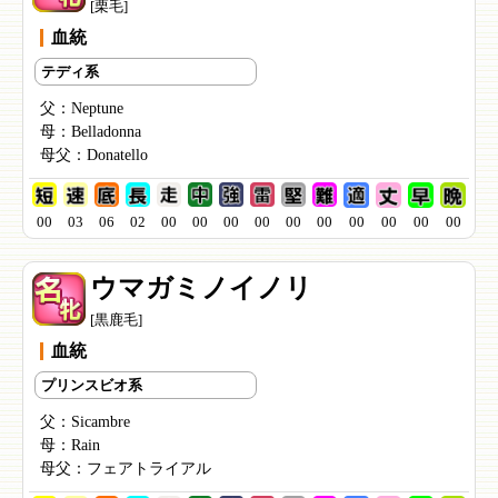
[栗毛]
血統
テディ系
父：
Neptune
母：
Belladonna
母父：
Donatello
00
03
06
02
00
00
00
00
00
00
00
00
00
00
ウマガミノイノリ
[黒鹿毛]
血統
プリンスビオ系
父：
Sicambre
母：
Rain
母父：
フェアトライアル