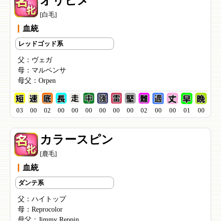
オリヒメ
[白毛]
血統
レッドゴッド系
父：
ヴェガ
母：
マルペンサ
母父：
Orpen
03
00
02
00
00
00
00
00
00
02
00
00
01
00
カラースピン
[鹿毛]
血統
ダンテ系
父：
ハイトップ
母：
Reprocolor
母父：
Jimmy Reppin