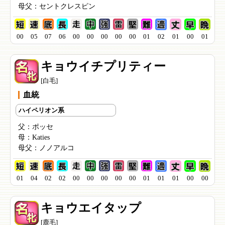
母父：
セントクレスピン
00
05
07
06
00
00
00
00
00
01
02
01
00
01
キョウイチプリティー
[白毛]
血統
ハイペリオン系
父：
ポッセ
母：
Katies
母父：
ノノアルコ
01
04
02
02
00
00
00
00
00
01
01
01
00
00
キョウエイタップ
[鹿毛]