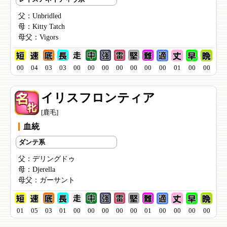
父：
Unbridled
母：
Kitty Tatch
母父：
Vigors
00
04
03
03
00
00
00
00
00
00
00
01
00
00
イリスフロンティア
[鹿毛]
血統
ダンテ系
父：
デリングドゥ
母：
Djerella
母父：
ガーサント
01
05
03
01
00
00
00
00
00
01
00
00
00
00