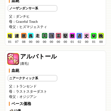
血統
ノーザンダンサー系
父：
ダンチヒ
母：
Graceful Touch
母父：
ヒズマジェスティ
01
07
08
00
00
00
00
00
00
01
02
00
01
00
アルバトール
[鹿毛]
血統
ニアークティック系
父：
トランセンド
母：
ラストスターダスト
母父：
オジジアン
ベース価格
15億