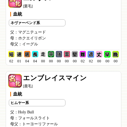
[栗毛]
血統
ネヴァーベンド系
父：
マグニテュード
母：
ホクエイリボン
母父：
イーグル
02
01
04
04
00
00
00
00
00
02
02
00
00
00
エンブレイスマイン
[鹿毛]
血統
ヒムヤー系
父：
Holy Bull
母：
フォールスライト
母父：
トーヨーリファール