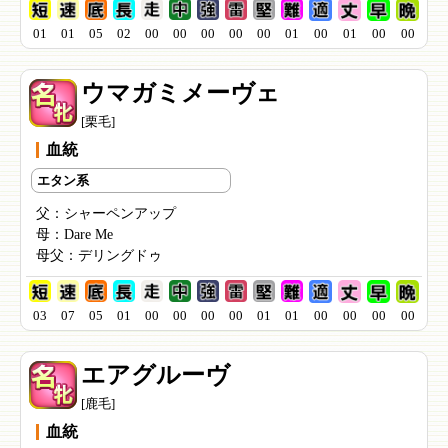
01
01
05
02
00
00
00
00
00
01
00
01
00
00
ウマガミメーヴェ
[栗毛]
血統
エタン系
父：
シャーペンアップ
母：
Dare Me
母父：
デリングドゥ
03
07
05
01
00
00
00
00
01
01
00
00
00
00
エアグルーヴ
[鹿毛]
血統