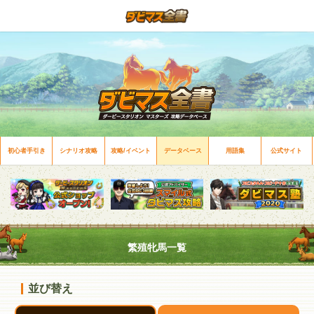
初心者手引き
シナリオ攻略
攻略/イベント
データベース
用語集
公式サイト
繁殖牝馬一覧
並び替え