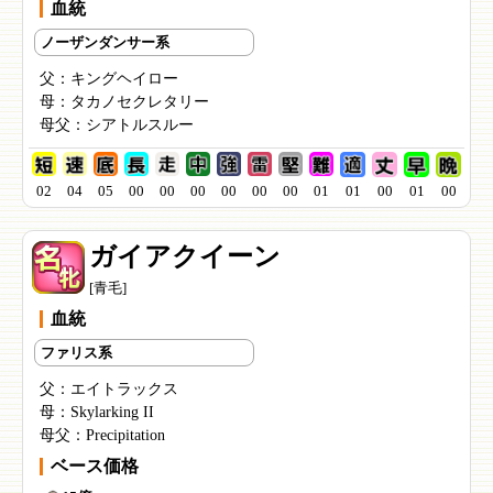
血統
ノーザンダンサー系
父：
キングヘイロー
母：
タカノセクレタリー
母父：
シアトルスルー
02
04
05
00
00
00
00
00
00
01
01
00
01
00
ガイアクイーン
[青毛]
血統
ファリス系
父：
エイトラックス
母：
Skylarking II
母父：
Precipitation
ベース価格