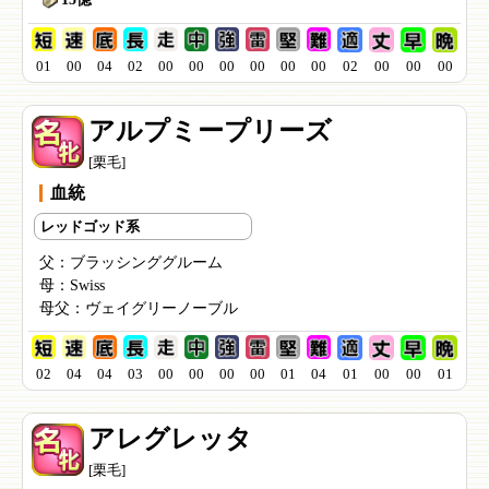
01
00
04
02
00
00
00
00
00
00
02
00
00
00
アルプミープリーズ
[栗毛]
血統
レッドゴッド系
父：
ブラッシンググルーム
母：
Swiss
母父：
ヴェイグリーノーブル
02
04
04
03
00
00
00
00
01
04
01
00
00
01
アレグレッタ
[栗毛]