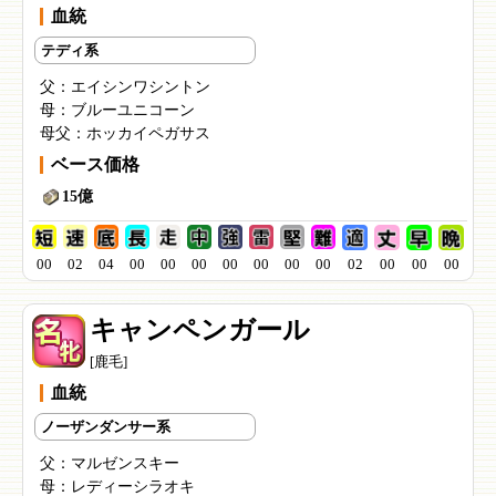
血統
テディ系
父：
エイシンワシントン
母：
ブルーユニコーン
母父：
ホッカイペガサス
ベース価格
15億
00
02
04
00
00
00
00
00
00
00
02
00
00
00
キャンペンガール
[鹿毛]
血統
ノーザンダンサー系
父：
マルゼンスキー
母：
レディーシラオキ