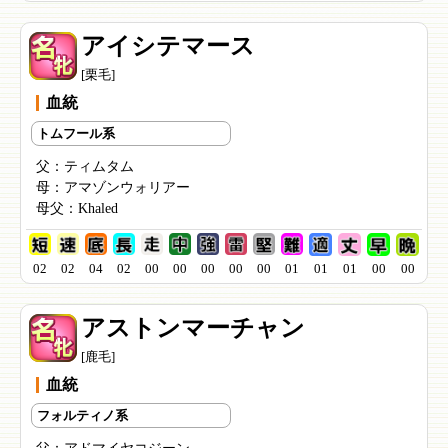
アイシテマース
[栗毛]
血統
トムフール系
父：
ティムタム
母：
アマゾンウォリアー
母父：
Khaled
02
02
04
02
00
00
00
00
00
01
01
01
00
00
アストンマーチャン
[鹿毛]
血統
フォルティノ系