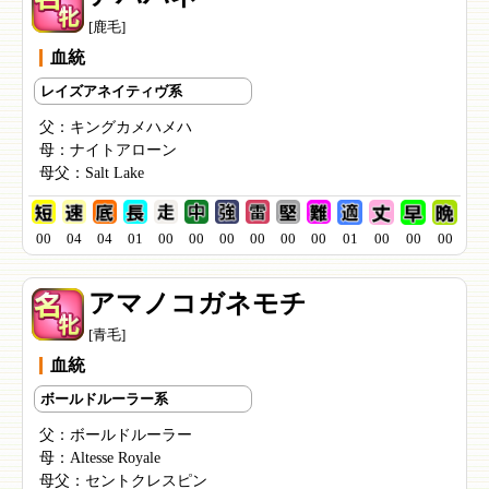
[鹿毛]
血統
レイズアネイティヴ系
父：
キングカメハメハ
母：
ナイトアローン
母父：
Salt Lake
00
04
04
01
00
00
00
00
00
00
01
00
00
00
アマノコガネモチ
[青毛]
血統
ボールドルーラー系
父：
ボールドルーラー
母：
Altesse Royale
母父：
セントクレスピン